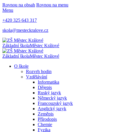
Rovnou na obsah
Rovnou na menu
Menu
+420 325 643 317
skola@mesteckralove.cz
Základní škola
Městec Králové
Základní škola
Městec Králové
O škole
Rozvrh hodin
Vzdělávání
Informatika
Dějepis
Ruský jazyk
Německý jazyk
Francouzský jazyk
Anglický jazyk
Zeměpis
Přírodopis
Chemie
Fyzika