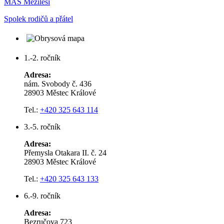
MAS Mezilesí
Spolek rodičů a přátel
1.-2. ročník
Adresa:
nám. Svobody č. 436
28903 Městec Králové
Tel.:
+420 325 643 114
3.-5. ročník
Adresa:
Přemysla Otakara II. č. 24
28903 Městec Králové
Tel.:
+420 325 643 133
6.-9. ročník
Adresa:
Bezručova 723