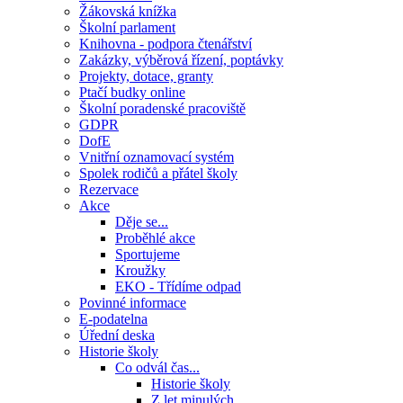
Žákovská knížka
Školní parlament
Knihovna - podpora čtenářství
Zakázky, výběrová řízení, poptávky
Projekty, dotace, granty
Ptačí budky online
Školní poradenské pracoviště
GDPR
DofE
Vnitřní oznamovací systém
Spolek rodičů a přátel školy
Rezervace
Akce
Děje se...
Proběhlé akce
Sportujeme
Kroužky
EKO - Třídíme odpad
Povinné informace
E-podatelna
Úřední deska
Historie školy
Co odvál čas...
Historie školy
Z let minulých