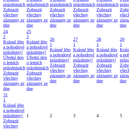
prázdninách
prázdninách
prázdninách
prázdninách
prázdninách
práz
Zobrazit
Zobrazit
Zobrazit
Zobrazit
Zobrazit
Zobr
všechny
všechny
všechny
všechny
všechny
všec
záznamy ze
záznamy ze
záznamy ze
záznamy ze
záznamy ze
zázn
dne
dne
dne
dne
dne
dne
24
25
2
2
26
27
28
29
Krásné léto
Krásné léto
1
1
1
1
a pohodové
a pohodové
Krásné léto
Krásné léto
Krásné léto
Krás
prázdniny!
prázdniny!
a pohodové
a pohodové
a pohodové
a po
Úřední den
Úřední den
prázdniny!
prázdniny!
prázdniny!
práz
o letních
o letních
Zobrazit
Zobrazit
Zobrazit
Zobr
prázdninách
prázdninách
všechny
všechny
všechny
všec
Zobrazit
Zobrazit
záznamy ze
záznamy ze
záznamy ze
zázn
všechny
všechny
dne
dne
dne
dne
záznamy ze
záznamy ze
dne
dne
31
1
Krásné léto
a pohodové
prázdniny!
1
2
3
4
5
Zobrazit
všechny