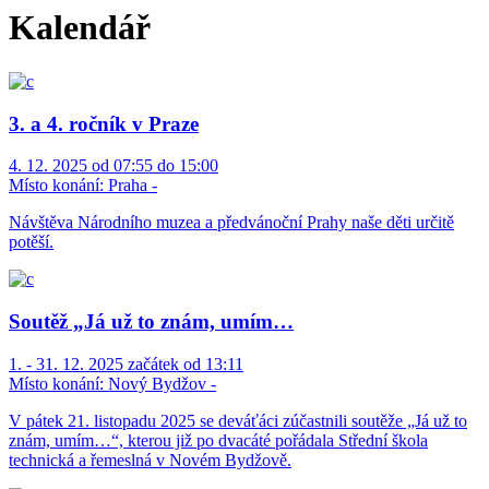
Kalendář
3. a 4. ročník v Praze
4. 12. 2025 od 07:55 do 15:00
Místo konání:
Praha -
Návštěva Národního muzea a předvánoční Prahy naše děti určitě
potěší.
Soutěž „Já už to znám, umím…
1. - 31. 12. 2025 začátek od 13:11
Místo konání:
Nový Bydžov -
V pátek 21. listopadu 2025 se deváťáci zúčastnili soutěže „Já už to
znám, umím…“, kterou již po dvacáté pořádala Střední škola
technická a řemeslná v Novém Bydžově.