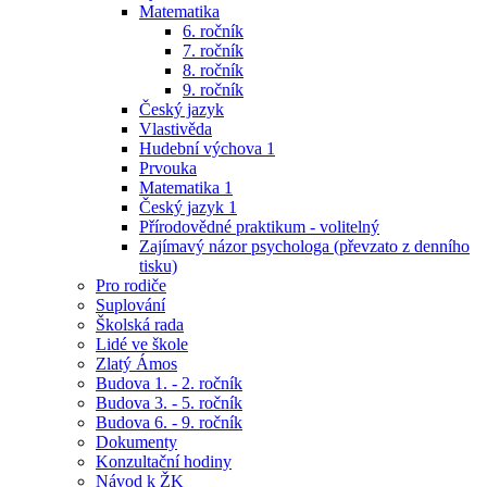
Matematika
6. ročník
7. ročník
8. ročník
9. ročník
Český jazyk
Vlastivěda
Hudební výchova 1
Prvouka
Matematika 1
Český jazyk 1
Přírodovědné praktikum - volitelný
Zajímavý názor psychologa (převzato z denního
tisku)
Pro rodiče
Suplování
Školská rada
Lidé ve škole
Zlatý Ámos
Budova 1. - 2. ročník
Budova 3. - 5. ročník
Budova 6. - 9. ročník
Dokumenty
Konzultační hodiny
Návod k ŽK