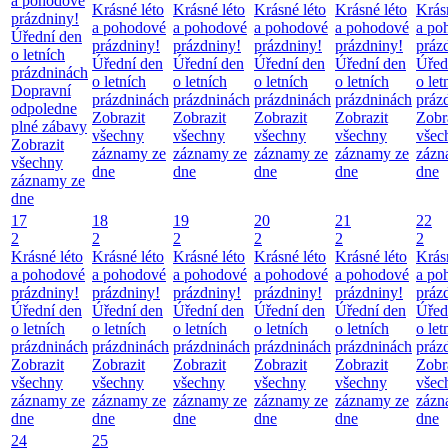
a pohodové
Krásné léto
Krásné léto
Krásné léto
Krásné léto
Krás
prázdniny!
a pohodové
a pohodové
a pohodové
a pohodové
a po
Úřední den
prázdniny!
prázdniny!
prázdniny!
prázdniny!
práz
o letních
Úřední den
Úřední den
Úřední den
Úřední den
Úřed
prázdninách
o letních
o letních
o letních
o letních
o let
Dopravní
prázdninách
prázdninách
prázdninách
prázdninách
práz
odpoledne
Zobrazit
Zobrazit
Zobrazit
Zobrazit
Zobr
plné zábavy
všechny
všechny
všechny
všechny
všec
Zobrazit
záznamy ze
záznamy ze
záznamy ze
záznamy ze
zázn
všechny
dne
dne
dne
dne
dne
záznamy ze
dne
17
18
19
20
21
22
2
2
2
2
2
2
Krásné léto
Krásné léto
Krásné léto
Krásné léto
Krásné léto
Krás
a pohodové
a pohodové
a pohodové
a pohodové
a pohodové
a po
prázdniny!
prázdniny!
prázdniny!
prázdniny!
prázdniny!
práz
Úřední den
Úřední den
Úřední den
Úřední den
Úřední den
Úřed
o letních
o letních
o letních
o letních
o letních
o let
prázdninách
prázdninách
prázdninách
prázdninách
prázdninách
práz
Zobrazit
Zobrazit
Zobrazit
Zobrazit
Zobrazit
Zobr
všechny
všechny
všechny
všechny
všechny
všec
záznamy ze
záznamy ze
záznamy ze
záznamy ze
záznamy ze
zázn
dne
dne
dne
dne
dne
dne
24
25