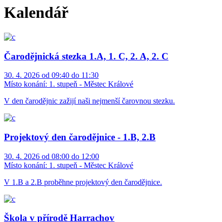
Kalendář
Čarodějnická stezka 1.A, 1. C, 2. A, 2. C
30. 4. 2026 od 09:40 do 11:30
Místo konání:
1. stupeň - Městec Králové
V den čarodějnic zažijí naši nejmenší čarovnou stezku.
Projektový den čarodějnice - 1.B, 2.B
30. 4. 2026 od 08:00 do 12:00
Místo konání:
1. stupeň - Městec Králové
V 1.B a 2.B proběhne projektový den čarodějnice.
Škola v přírodě Harrachov