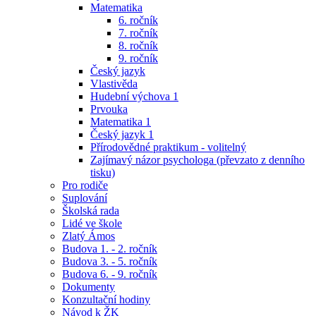
Matematika
6. ročník
7. ročník
8. ročník
9. ročník
Český jazyk
Vlastivěda
Hudební výchova 1
Prvouka
Matematika 1
Český jazyk 1
Přírodovědné praktikum - volitelný
Zajímavý názor psychologa (převzato z denního
tisku)
Pro rodiče
Suplování
Školská rada
Lidé ve škole
Zlatý Ámos
Budova 1. - 2. ročník
Budova 3. - 5. ročník
Budova 6. - 9. ročník
Dokumenty
Konzultační hodiny
Návod k ŽK