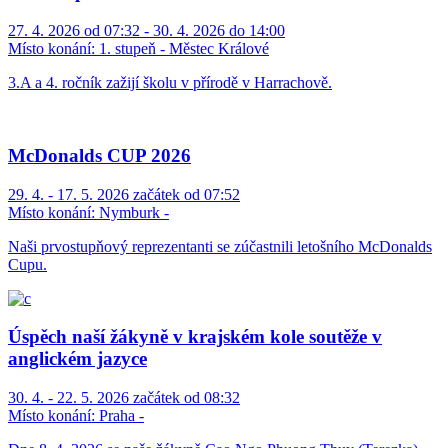
27. 4. 2026 od 07:32 - 30. 4. 2026 do 14:00
Místo konání:
1. stupeň - Městec Králové
3.A a 4. ročník zažijí školu v přírodě v Harrachově.
McDonalds CUP 2026
29. 4. - 17. 5. 2026 začátek od 07:52
Místo konání:
Nymburk -
Naši prvostupňový reprezentanti se zúčastnili letošního McDonalds
Cupu.
Úspěch naší žákyně v krajském kole soutěže v
anglickém jazyce
30. 4. - 22. 5. 2026 začátek od 08:32
Místo konání:
Praha -