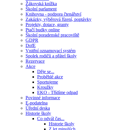
Žákovská knížka
Školní parlament
Knihovna - podpora čtenářství
Zakázky, výběrová řízení, poptávky
Projekty, dotace, granty
Ptačí budky online
Školní poradenské pracoviště
GDPR
DofE
Vnitřní oznamovací systém
Spolek rodičů a přátel školy
Rezervace
Akce
Děje se...
Proběhlé akce
Sportujeme
Kroužky
EKO - Třídíme odpad
Povinné informace
E-podatelna
Úřední deska
Historie školy
Co odvál čas...
Historie školy
Z let minulých