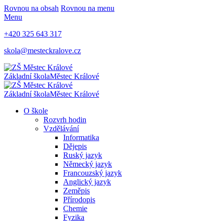
Rovnou na obsah
Rovnou na menu
Menu
+420 325 643 317
skola@mesteckralove.cz
Základní škola
Městec Králové
Základní škola
Městec Králové
O škole
Rozvrh hodin
Vzdělávání
Informatika
Dějepis
Ruský jazyk
Německý jazyk
Francouzský jazyk
Anglický jazyk
Zeměpis
Přírodopis
Chemie
Fyzika