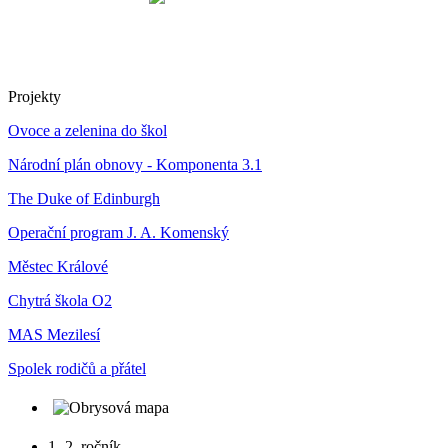
Projekty
Ovoce a zelenina do škol
Národní plán obnovy - Komponenta 3.1
The Duke of Edinburgh
Operační program J. A. Komenský
Městec Králové
Chytrá škola O2
MAS Mezilesí
Spolek rodičů a přátel
1.-2. ročník