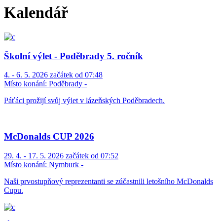
Kalendář
Školní výlet - Poděbrady 5. ročník
4. - 6. 5. 2026 začátek od 07:48
Místo konání:
Poděbrady -
Páťáci prožijí svůj výlet v lázeňských Poděbradech.
McDonalds CUP 2026
29. 4. - 17. 5. 2026 začátek od 07:52
Místo konání:
Nymburk -
Naši prvostupňový reprezentanti se zúčastnili letošního McDonalds
Cupu.