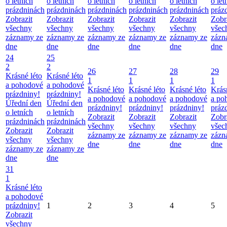
o letních
o letních
o letních
o letních
o letních
o let
prázdninách
prázdninách
prázdninách
prázdninách
prázdninách
práz
Zobrazit
Zobrazit
Zobrazit
Zobrazit
Zobrazit
Zobr
všechny
všechny
všechny
všechny
všechny
všec
záznamy ze
záznamy ze
záznamy ze
záznamy ze
záznamy ze
zázn
dne
dne
dne
dne
dne
dne
24
25
2
2
26
27
28
29
Krásné léto
Krásné léto
1
1
1
1
a pohodové
a pohodové
Krásné léto
Krásné léto
Krásné léto
Krás
prázdniny!
prázdniny!
a pohodové
a pohodové
a pohodové
a po
Úřední den
Úřední den
prázdniny!
prázdniny!
prázdniny!
práz
o letních
o letních
Zobrazit
Zobrazit
Zobrazit
Zobr
prázdninách
prázdninách
všechny
všechny
všechny
všec
Zobrazit
Zobrazit
záznamy ze
záznamy ze
záznamy ze
zázn
všechny
všechny
dne
dne
dne
dne
záznamy ze
záznamy ze
dne
dne
31
1
Krásné léto
a pohodové
prázdniny!
1
2
3
4
5
Zobrazit
všechny