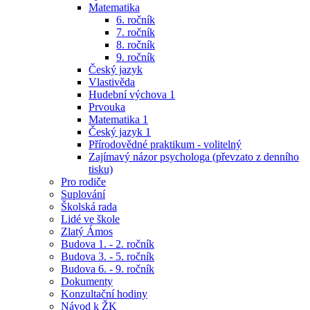
Matematika
6. ročník
7. ročník
8. ročník
9. ročník
Český jazyk
Vlastivěda
Hudební výchova 1
Prvouka
Matematika 1
Český jazyk 1
Přírodovědné praktikum - volitelný
Zajímavý názor psychologa (převzato z denního
tisku)
Pro rodiče
Suplování
Školská rada
Lidé ve škole
Zlatý Ámos
Budova 1. - 2. ročník
Budova 3. - 5. ročník
Budova 6. - 9. ročník
Dokumenty
Konzultační hodiny
Návod k ŽK