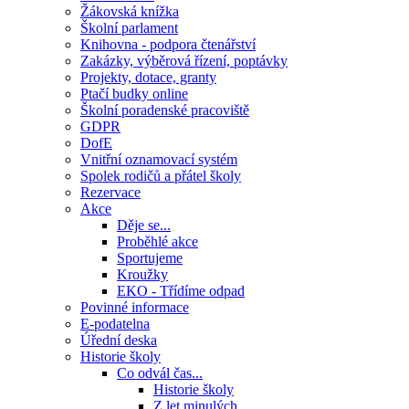
Žákovská knížka
Školní parlament
Knihovna - podpora čtenářství
Zakázky, výběrová řízení, poptávky
Projekty, dotace, granty
Ptačí budky online
Školní poradenské pracoviště
GDPR
DofE
Vnitřní oznamovací systém
Spolek rodičů a přátel školy
Rezervace
Akce
Děje se...
Proběhlé akce
Sportujeme
Kroužky
EKO - Třídíme odpad
Povinné informace
E-podatelna
Úřední deska
Historie školy
Co odvál čas...
Historie školy
Z let minulých