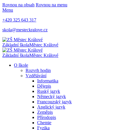
Rovnou na obsah
Rovnou na menu
Menu
+420 325 643 317
skola@mesteckralove.cz
Základní škola
Městec Králové
Základní škola
Městec Králové
O škole
Rozvrh hodin
Vzdělávání
Informatika
Dějepis
Ruský jazyk
Německý jazyk
Francouzský jazyk
Anglický jazyk
Zeměpis
Přírodopis
Chemie
Fyzika