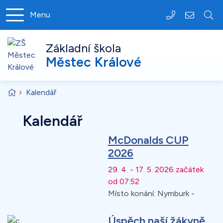
Rovnou na obsah
Menu
+420 325 643
skola@me
Základní škola
Městec Králové
Úvodní stránka
Kalendář
Kalendář
McDonalds CUP
2026
29. 4. - 17. 5. 2026 začátek
od 07:52
Místo konání:
Nymburk -
Úspěch naší žákyně