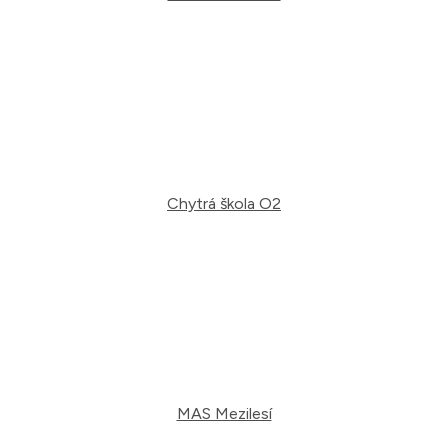
Chytrá škola O2
MAS Mezilesí