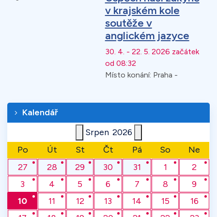
v krajském kole
soutěže v
anglickém jazyce
30. 4. - 22. 5. 2026 začátek
od 08:32
Místo konání:
Praha -
Kalendář
Srpen
2026
Po
Út
St
Čt
Pá
So
Ne
27
28
29
30
31
1
2
3
4
5
6
7
8
9
10
11
12
13
14
15
16