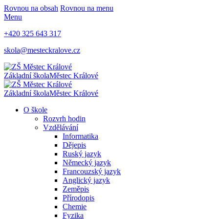
Rovnou na obsah
Rovnou na menu
Menu
+420 325 643 317
skola@mesteckralove.cz
Základní škola
Městec Králové
Základní škola
Městec Králové
O škole
Rozvrh hodin
Vzdělávání
Informatika
Dějepis
Ruský jazyk
Německý jazyk
Francouzský jazyk
Anglický jazyk
Zeměpis
Přírodopis
Chemie
Fyzika