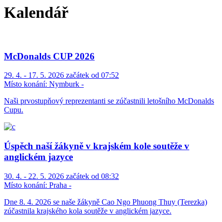
Kalendář
McDonalds CUP 2026
29. 4. - 17. 5. 2026 začátek od 07:52
Místo konání:
Nymburk -
Naši prvostupňový reprezentanti se zúčastnili letošního McDonalds
Cupu.
Úspěch naší žákyně v krajském kole soutěže v
anglickém jazyce
30. 4. - 22. 5. 2026 začátek od 08:32
Místo konání:
Praha -
Dne 8. 4. 2026 se naše žákyně Cao Ngo Phuong Thuy (Terezka)
zúčastnila krajského kola soutěže v anglickém jazyce.