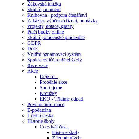
Žákovská knížka
Školní parlament
Knihovna - podpora čtenářství
Zakázky, výběrová řízení, poptávky
Projekty, dotace, granty
Ptačí budky online
Školní poradenské pracoviště
GDPR
DofE
Vnitřní oznamovací systém
Spolek rodičů a přátel školy
Rezervace
Akce
Děje se...
Proběhlé akce
Sportujeme
Kroužky
EKO - Třídíme odpad
Povinné informace
E-podatelna
Úřední deska
Historie školy
Co odvál čas...
Historie školy
Z let minulých