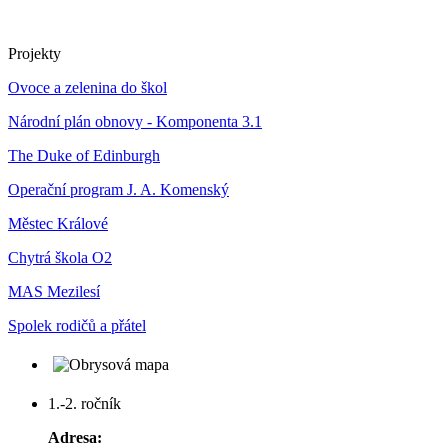
Projekty
Ovoce a zelenina do škol
Národní plán obnovy - Komponenta 3.1
The Duke of Edinburgh
Operační program J. A. Komenský
Městec Králové
Chytrá škola O2
MAS Mezilesí
Spolek rodičů a přátel
1.-2. ročník
Adresa: