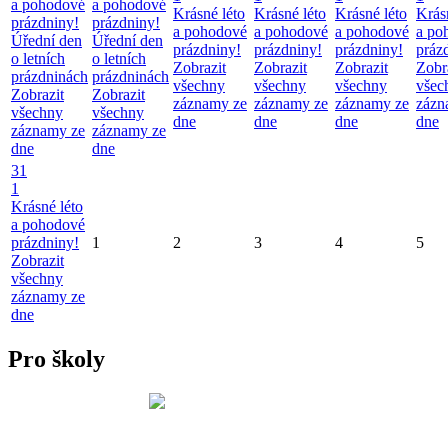
a pohodové
a pohodové
Krásné léto
Krásné léto
Krásné léto
Krás
prázdniny!
prázdniny!
a pohodové
a pohodové
a pohodové
a po
Úřední den
Úřední den
prázdniny!
prázdniny!
prázdniny!
práz
o letních
o letních
Zobrazit
Zobrazit
Zobrazit
Zobr
prázdninách
prázdninách
všechny
všechny
všechny
všec
Zobrazit
Zobrazit
záznamy ze
záznamy ze
záznamy ze
zázn
všechny
všechny
dne
dne
dne
dne
záznamy ze
záznamy ze
dne
dne
31
1
Krásné léto
a pohodové
prázdniny!
1
2
3
4
5
Zobrazit
všechny
záznamy ze
dne
Pro školy