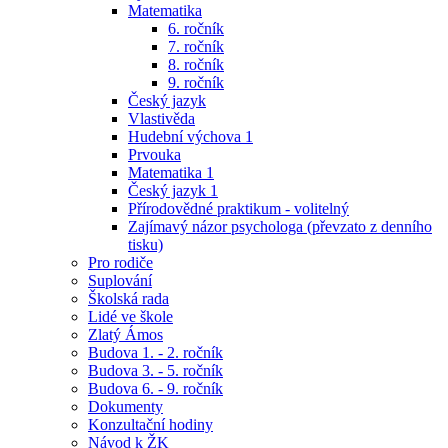
Matematika
6. ročník
7. ročník
8. ročník
9. ročník
Český jazyk
Vlastivěda
Hudební výchova 1
Prvouka
Matematika 1
Český jazyk 1
Přírodovědné praktikum - volitelný
Zajímavý názor psychologa (převzato z denního
tisku)
Pro rodiče
Suplování
Školská rada
Lidé ve škole
Zlatý Ámos
Budova 1. - 2. ročník
Budova 3. - 5. ročník
Budova 6. - 9. ročník
Dokumenty
Konzultační hodiny
Návod k ŽK