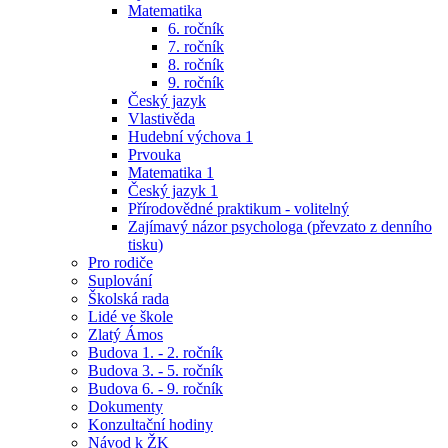
Matematika
6. ročník
7. ročník
8. ročník
9. ročník
Český jazyk
Vlastivěda
Hudební výchova 1
Prvouka
Matematika 1
Český jazyk 1
Přírodovědné praktikum - volitelný
Zajímavý názor psychologa (převzato z denního
tisku)
Pro rodiče
Suplování
Školská rada
Lidé ve škole
Zlatý Ámos
Budova 1. - 2. ročník
Budova 3. - 5. ročník
Budova 6. - 9. ročník
Dokumenty
Konzultační hodiny
Návod k ŽK