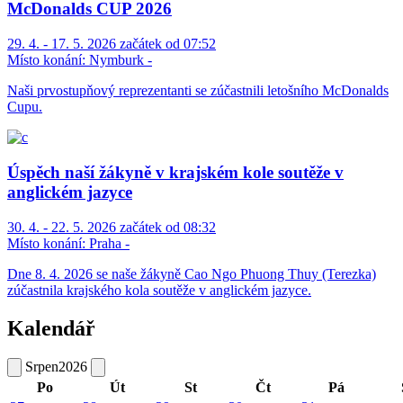
McDonalds CUP 2026
29. 4. - 17. 5. 2026 začátek od 07:52
Místo konání:
Nymburk -
Naši prvostupňový reprezentanti se zúčastnili letošního McDonalds
Cupu.
Úspěch naší žákyně v krajském kole soutěže v
anglickém jazyce
30. 4. - 22. 5. 2026 začátek od 08:32
Místo konání:
Praha -
Dne 8. 4. 2026 se naše žákyně Cao Ngo Phuong Thuy (Terezka)
zúčastnila krajského kola soutěže v anglickém jazyce.
Kalendář
Srpen
2026
Po
Út
St
Čt
Pá