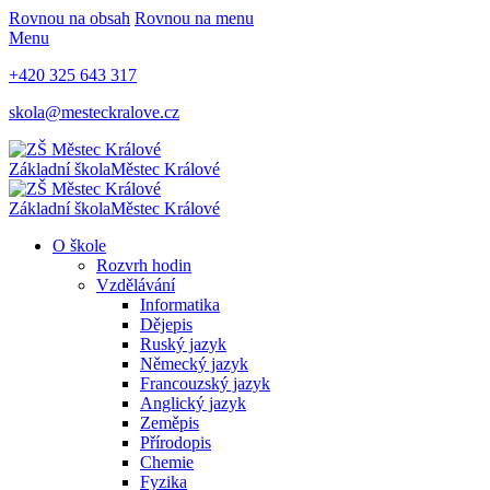
Rovnou na obsah
Rovnou na menu
Menu
+420 325 643 317
skola@mesteckralove.cz
Základní škola
Městec Králové
Základní škola
Městec Králové
O škole
Rozvrh hodin
Vzdělávání
Informatika
Dějepis
Ruský jazyk
Německý jazyk
Francouzský jazyk
Anglický jazyk
Zeměpis
Přírodopis
Chemie
Fyzika