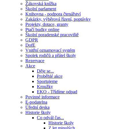
Žákovská knížka
Školní parlament
Knihovna - podpora čtenářství
Zakázky, výběrová řízení, poptávky
Projekty, dotace, granty
Ptačí budky online
Školní poradenské pracoviště
GDPR
DofE
Vnitřní oznamovací systém
Spolek rodičů a přátel školy
Rezervace
Akce
Děje se...
Proběhlé akce
Sportujeme
Kroužky
EKO - Třídíme odpad
Povinné informace
E-podatelna
Úřední deska
Historie školy
Co odvál čas...
Historie školy
Z let minulých