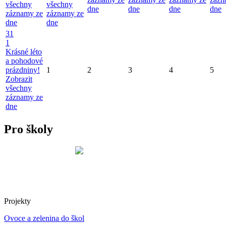
všechny
všechny
dne
dne
dne
dne
záznamy ze
záznamy ze
dne
dne
31
1
Krásné léto
a pohodové
prázdniny!
1
2
3
4
5
Zobrazit
všechny
záznamy ze
dne
Pro školy
Projekty
Ovoce a zelenina do škol