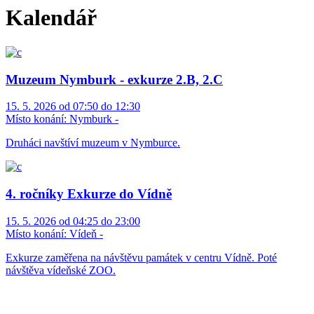
Kalendář
Muzeum Nymburk - exkurze 2.B, 2.C
15. 5. 2026 od 07:50 do 12:30
Místo konání:
Nymburk -
Druháci navštíví muzeum v Nymburce.
4. ročníky Exkurze do Vídně
15. 5. 2026 od 04:25 do 23:00
Místo konání:
Vídeň -
Exkurze zaměřena na návštěvu památek v centru Vídně. Poté
návštěva vídeňské ZOO.