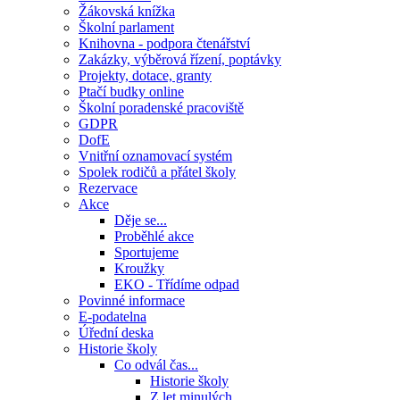
Žákovská knížka
Školní parlament
Knihovna - podpora čtenářství
Zakázky, výběrová řízení, poptávky
Projekty, dotace, granty
Ptačí budky online
Školní poradenské pracoviště
GDPR
DofE
Vnitřní oznamovací systém
Spolek rodičů a přátel školy
Rezervace
Akce
Děje se...
Proběhlé akce
Sportujeme
Kroužky
EKO - Třídíme odpad
Povinné informace
E-podatelna
Úřední deska
Historie školy
Co odvál čas...
Historie školy
Z let minulých