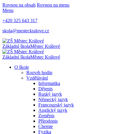
Rovnou na obsah
Rovnou na menu
Menu
+420 325 643 317
skola@mesteckralove.cz
Základní škola
Městec Králové
Základní škola
Městec Králové
O škole
Rozvrh hodin
Vzdělávání
Informatika
Dějepis
Ruský jazyk
Německý jazyk
Francouzský jazyk
Anglický jazyk
Zeměpis
Přírodopis
Chemie
Fyzika