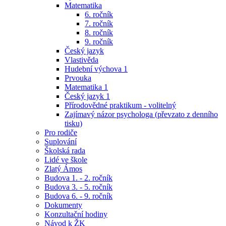
Matematika
6. ročník
7. ročník
8. ročník
9. ročník
Český jazyk
Vlastivěda
Hudební výchova 1
Prvouka
Matematika 1
Český jazyk 1
Přírodovědné praktikum - volitelný
Zajímavý názor psychologa (převzato z denního
tisku)
Pro rodiče
Suplování
Školská rada
Lidé ve škole
Zlatý Ámos
Budova 1. - 2. ročník
Budova 3. - 5. ročník
Budova 6. - 9. ročník
Dokumenty
Konzultační hodiny
Návod k ŽK