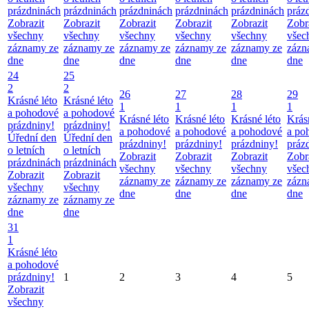
prázdninách
prázdninách
prázdninách
prázdninách
prázdninách
práz
Zobrazit
Zobrazit
Zobrazit
Zobrazit
Zobrazit
Zobr
všechny
všechny
všechny
všechny
všechny
všec
záznamy ze
záznamy ze
záznamy ze
záznamy ze
záznamy ze
zázn
dne
dne
dne
dne
dne
dne
24
25
2
2
26
27
28
29
Krásné léto
Krásné léto
1
1
1
1
a pohodové
a pohodové
Krásné léto
Krásné léto
Krásné léto
Krás
prázdniny!
prázdniny!
a pohodové
a pohodové
a pohodové
a po
Úřední den
Úřední den
prázdniny!
prázdniny!
prázdniny!
práz
o letních
o letních
Zobrazit
Zobrazit
Zobrazit
Zobr
prázdninách
prázdninách
všechny
všechny
všechny
všec
Zobrazit
Zobrazit
záznamy ze
záznamy ze
záznamy ze
zázn
všechny
všechny
dne
dne
dne
dne
záznamy ze
záznamy ze
dne
dne
31
1
Krásné léto
a pohodové
prázdniny!
1
2
3
4
5
Zobrazit
všechny