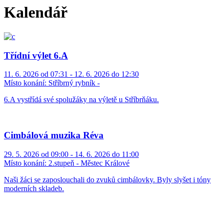
Kalendář
Třídní výlet 6.A
11. 6. 2026 od 07:31 - 12. 6. 2026 do 12:30
Místo konání:
Stříbrný rybník -
6.A vystřídá své spolužáky na výletě u Stříbrňáku.
Cimbálová muzika Réva
29. 5. 2026 od 09:00 - 14. 6. 2026 do 11:00
Místo konání:
2.stupeň - Městec Králové
Naši žáci se zaposlouchali do zvuků cimbálovky. Byly slyšet i tóny
moderních skladeb.