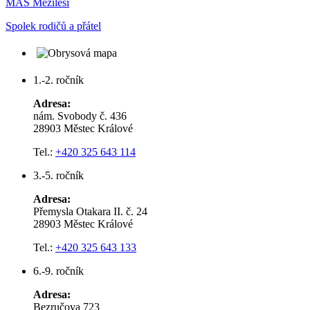
MAS Mezilesí
Spolek rodičů a přátel
1.-2. ročník
Adresa:
nám. Svobody č. 436
28903 Městec Králové
Tel.:
+420 325 643 114
3.-5. ročník
Adresa:
Přemysla Otakara II. č. 24
28903 Městec Králové
Tel.:
+420 325 643 133
6.-9. ročník
Adresa:
Bezručova 723