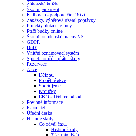
Žákovská knížka
Školní parlament
Knihovna - podpora čtenářství
Zakázky, výběrová řízení, poptávky
Projekty, dotace, granty
Ptačí budky online
Školní poradenské pracoviště
GDPR
DofE
Vnitřní oznamovací systém
Spolek rodičů a přátel školy
Rezervace
Akce
Děje se...
Proběhlé akce
Sportujeme
Kroužky
EKO - Třídíme odpad
Povinné informace
E-podatelna
Úřední deska
Historie školy
Co odvál čas...
Historie školy
Z let minulých