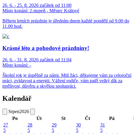
26. 6. - 25. 8. 2026 začátek od 11:00
Místo konání:
2.stupeň - Městec Králové
Během letních prázdnin je úředním dnem každé pondělí od 9.00 do
11.00 hod.
Krásné léto a pohodové prázdniny!
26. 6. - 31. 8. 2026 začátek od 11:04
Místo konání:
-
Školní rok je úspěšně za námi. Milí žáci, děkujeme vám za celoroční
práci, zvídavost a energii. Vážení rodiče, vám patří velký dík za
trpělivost, důvěru a skvělou spolupráci.
Kalendář
Srpen
2026
Po
Út
St
Čt
Pá
27
28
29
30
31
5
5
5
5
5