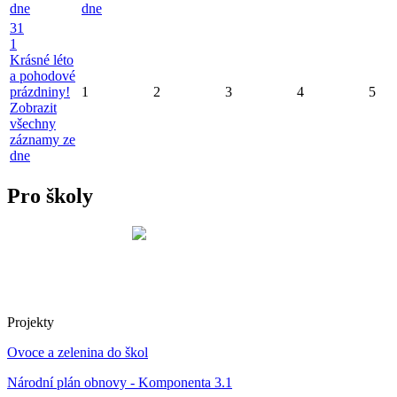
dne
dne
31
1
Krásné léto
a pohodové
prázdniny!
1
2
3
4
5
Zobrazit
všechny
záznamy ze
dne
Pro školy
Projekty
Ovoce a zelenina do škol
Národní plán obnovy - Komponenta 3.1