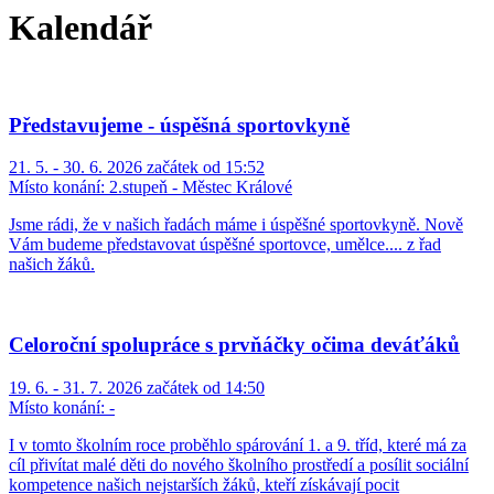
Kalendář
Představujeme - úspěšná sportovkyně
21. 5. - 30. 6. 2026 začátek od 15:52
Místo konání:
2.stupeň - Městec Králové
Jsme rádi, že v našich řadách máme i úspěšné sportovkyně. Nově
Vám budeme představovat úspěšné sportovce, umělce.... z řad
našich žáků.
Celoroční spolupráce s prvňáčky očima deváťáků
19. 6. - 31. 7. 2026 začátek od 14:50
Místo konání:
-
I v tomto školním roce proběhlo spárování 1. a 9. tříd, které má za
cíl přivítat malé děti do nového školního prostředí a posílit sociální
kompetence našich nejstarších žáků, kteří získávají pocit