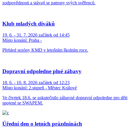
zodpovědnosti a stávají se patrony svých svěřenců.
Klub mladých diváků
19. 6. - 31. 7. 2026 začátek od 14:45
Místo konání:
Praha -
Přehled sezóny KMD v letošním školním roce.
Dopravní odpoledne plné zábavy
18. 6. - 10. 8. 2026 začátek od 12:23
Místo konání:
2.stupeň - Městec Králové
Ve čtvrtek 18.6. se uskutečnilo zábavné dopravní odpoledne pro děti
spojené se SWAPEM.
Úřední den o letních prázdninách