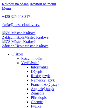
Rovnou na obsah
Rovnou na menu
Menu
+420 325 643 317
skola@mesteckralove.cz
Základní škola
Městec Králové
Základní škola
Městec Králové
O škole
Rozvrh hodin
Vzdělávání
Informatika
Dějepis
Ruský jazyk
Německý jazyk
Francouzský jazyk
Anglický jazyk
Zeměpis
Přírodopis
Chemie
Fyzika