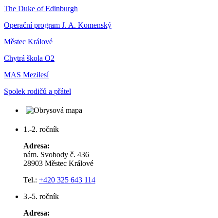
The Duke of Edinburgh
Operační program J. A. Komenský
Městec Králové
Chytrá škola O2
MAS Mezilesí
Spolek rodičů a přátel
1.-2. ročník
Adresa:
nám. Svobody č. 436
28903 Městec Králové
Tel.:
+420 325 643 114
3.-5. ročník
Adresa: