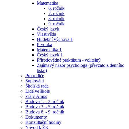
Matematika
6. ročník
7. ročník
8. ročník
9. ročník
Český jazyk
Vlastivěda
Hudební výchova 1
Prvouka
Matematika 1
Český jazyk 1
Přírodovědné praktikum - volitelný
Zajímavý názor psychologa (převzato z denního
tisku)
Pro rodiče
Suplování
Školská rada
Lidé ve škole
Zlatý Ámos
Budova 1. - 2. ročník
Budova 3. - 5. ročník
Budova 6. - 9. ročník
Dokumenty
Konzultační hodiny
Návod k ŽK