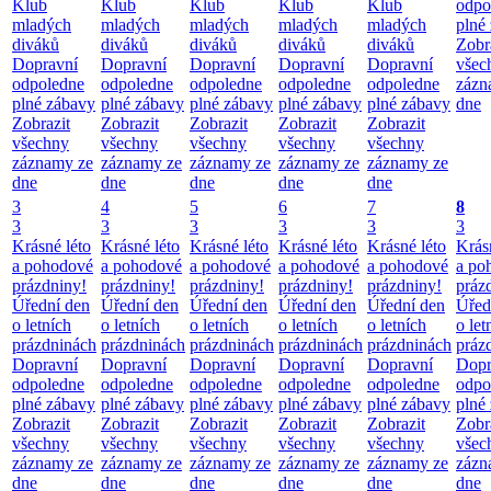
Klub
Klub
Klub
Klub
Klub
odpo
mladých
mladých
mladých
mladých
mladých
plné
diváků
diváků
diváků
diváků
diváků
Zobr
Dopravní
Dopravní
Dopravní
Dopravní
Dopravní
všec
odpoledne
odpoledne
odpoledne
odpoledne
odpoledne
zázn
plné zábavy
plné zábavy
plné zábavy
plné zábavy
plné zábavy
dne
Zobrazit
Zobrazit
Zobrazit
Zobrazit
Zobrazit
všechny
všechny
všechny
všechny
všechny
záznamy ze
záznamy ze
záznamy ze
záznamy ze
záznamy ze
dne
dne
dne
dne
dne
3
4
5
6
7
8
3
3
3
3
3
3
Krásné léto
Krásné léto
Krásné léto
Krásné léto
Krásné léto
Krás
a pohodové
a pohodové
a pohodové
a pohodové
a pohodové
a po
prázdniny!
prázdniny!
prázdniny!
prázdniny!
prázdniny!
práz
Úřední den
Úřední den
Úřední den
Úřední den
Úřední den
Úřed
o letních
o letních
o letních
o letních
o letních
o let
prázdninách
prázdninách
prázdninách
prázdninách
prázdninách
práz
Dopravní
Dopravní
Dopravní
Dopravní
Dopravní
Dopr
odpoledne
odpoledne
odpoledne
odpoledne
odpoledne
odpo
plné zábavy
plné zábavy
plné zábavy
plné zábavy
plné zábavy
plné
Zobrazit
Zobrazit
Zobrazit
Zobrazit
Zobrazit
Zobr
všechny
všechny
všechny
všechny
všechny
všec
záznamy ze
záznamy ze
záznamy ze
záznamy ze
záznamy ze
zázn
dne
dne
dne
dne
dne
dne