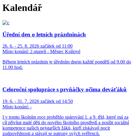
Kalendář
Úřední den o letních prázdninách
26. 6. - 25. 8. 2026 začátek od 11:00
Místo konání:
2.stupeň - Městec Králové
Během letních prázdnin je úředním dnem každé pondělí od 9.00 do
11.00 hod.
Celoroční spolupráce s prvňáčky očima deváťáků
19. 6. - 31. 7. 2026 začátek od 14:50
Místo konání:
-
I v tomto školním roce proběhlo spárování 1. a 9. tříd, které má za
cíl přivítat malé děti do nového školního prostředí a posílit sociální
kompetence našich nejstarších žáků, kteří získávají pocit
zodpovědnosti a stávají se patrony svých svěřenců.