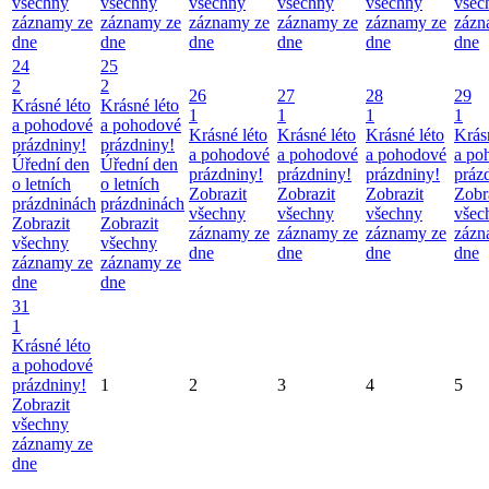
všechny
všechny
všechny
všechny
všechny
všec
záznamy ze
záznamy ze
záznamy ze
záznamy ze
záznamy ze
zázn
dne
dne
dne
dne
dne
dne
24
25
2
2
26
27
28
29
Krásné léto
Krásné léto
1
1
1
1
a pohodové
a pohodové
Krásné léto
Krásné léto
Krásné léto
Krás
prázdniny!
prázdniny!
a pohodové
a pohodové
a pohodové
a po
Úřední den
Úřední den
prázdniny!
prázdniny!
prázdniny!
práz
o letních
o letních
Zobrazit
Zobrazit
Zobrazit
Zobr
prázdninách
prázdninách
všechny
všechny
všechny
všec
Zobrazit
Zobrazit
záznamy ze
záznamy ze
záznamy ze
zázn
všechny
všechny
dne
dne
dne
dne
záznamy ze
záznamy ze
dne
dne
31
1
Krásné léto
a pohodové
prázdniny!
1
2
3
4
5
Zobrazit
všechny
záznamy ze
dne