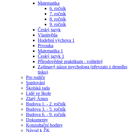
Matematika
6. ročník
7. ročník
8. ročník
9. ročník
Český jazyk
Vlastivěda
Hudební výchova 1
Prvouka
Matematika 1
Český jazyk 1
Přírodovědné praktikum - volitelný
Zajímavý názor psychologa (převzato z denního
tisku)
Pro rodiče
Suplování
Školská rada
Lidé ve škole
Zlatý Ámos
Budova 1. - 2. ročník
Budova 3. - 5. ročník
Budova 6. - 9. ročník
Dokumenty
Konzultační hodiny
Návod k ŽK