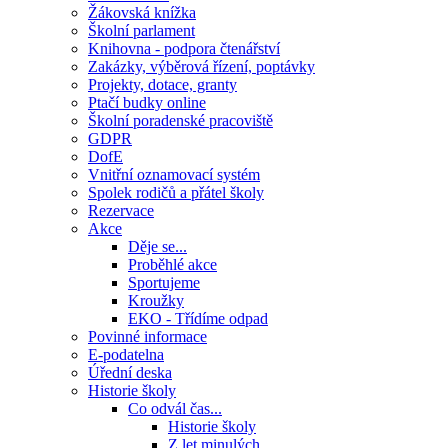
Žákovská knížka
Školní parlament
Knihovna - podpora čtenářství
Zakázky, výběrová řízení, poptávky
Projekty, dotace, granty
Ptačí budky online
Školní poradenské pracoviště
GDPR
DofE
Vnitřní oznamovací systém
Spolek rodičů a přátel školy
Rezervace
Akce
Děje se...
Proběhlé akce
Sportujeme
Kroužky
EKO - Třídíme odpad
Povinné informace
E-podatelna
Úřední deska
Historie školy
Co odvál čas...
Historie školy
Z let minulých