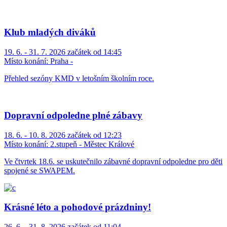
Klub mladých diváků
19. 6. - 31. 7. 2026 začátek od 14:45
Místo konání:
Praha -
Přehled sezóny KMD v letošním školním roce.
Dopravní odpoledne plné zábavy
18. 6. - 10. 8. 2026 začátek od 12:23
Místo konání:
2.stupeň - Městec Králové
Ve čtvrtek 18.6. se uskutečnilo zábavné dopravní odpoledne pro děti
spojené se SWAPEM.
Krásné léto a pohodové prázdniny!
26. 6. - 31. 8. 2026 začátek od 11:04