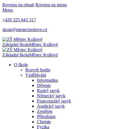
Rovnou na obsah
Rovnou na menu
Menu
+420 325 643 317
skola@mesteckralove.cz
Základní škola
Městec Králové
Základní škola
Městec Králové
O škole
Rozvrh hodin
Vzdělávání
Informatika
Dějepis
Ruský jazyk
Německý jazyk
Francouzský jazyk
Anglický jazyk
Zeměpis
Přírodopis
Chemie
Fyzika