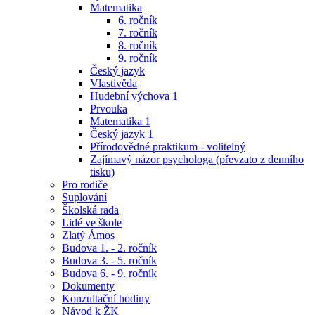
Matematika
6. ročník
7. ročník
8. ročník
9. ročník
Český jazyk
Vlastivěda
Hudební výchova 1
Prvouka
Matematika 1
Český jazyk 1
Přírodovědné praktikum - volitelný
Zajímavý názor psychologa (převzato z denního
tisku)
Pro rodiče
Suplování
Školská rada
Lidé ve škole
Zlatý Ámos
Budova 1. - 2. ročník
Budova 3. - 5. ročník
Budova 6. - 9. ročník
Dokumenty
Konzultační hodiny
Návod k ŽK