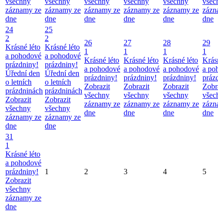
všechny
všechny
všechny
všechny
všechny
všec
záznamy ze
záznamy ze
záznamy ze
záznamy ze
záznamy ze
zázn
dne
dne
dne
dne
dne
dne
24
25
2
2
26
27
28
29
Krásné léto
Krásné léto
1
1
1
1
a pohodové
a pohodové
Krásné léto
Krásné léto
Krásné léto
Krás
prázdniny!
prázdniny!
a pohodové
a pohodové
a pohodové
a po
Úřední den
Úřední den
prázdniny!
prázdniny!
prázdniny!
práz
o letních
o letních
Zobrazit
Zobrazit
Zobrazit
Zobr
prázdninách
prázdninách
všechny
všechny
všechny
všec
Zobrazit
Zobrazit
záznamy ze
záznamy ze
záznamy ze
zázn
všechny
všechny
dne
dne
dne
dne
záznamy ze
záznamy ze
dne
dne
31
1
Krásné léto
a pohodové
prázdniny!
1
2
3
4
5
Zobrazit
všechny
záznamy ze
dne