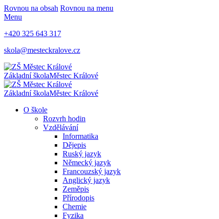
Rovnou na obsah
Rovnou na menu
Menu
+420 325 643 317
skola@mesteckralove.cz
Základní škola
Městec Králové
Základní škola
Městec Králové
O škole
Rozvrh hodin
Vzdělávání
Informatika
Dějepis
Ruský jazyk
Německý jazyk
Francouzský jazyk
Anglický jazyk
Zeměpis
Přírodopis
Chemie
Fyzika