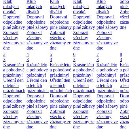
Klub
Klub
Klub
Klub
Klub
odpo
mladých
mladých
mladých
mladých
mladých
plné
diváků
diváků
diváků
diváků
diváků
Zobr
Dopravní
Dopravní
Dopravní
Dopravní
Dopravní
všec
odpoledne
odpoledne
odpoledne
odpoledne
odpoledne
zázn
plné zábavy
plné zábavy
plné zábavy
plné zábavy
plné zábavy
dne
Zobrazit
Zobrazit
Zobrazit
Zobrazit
Zobrazit
všechny
všechny
všechny
všechny
všechny
záznamy ze
záznamy ze
záznamy ze
záznamy ze
záznamy ze
dne
dne
dne
dne
dne
3
4
5
6
7
8
3
3
3
3
3
3
Krásné léto
Krásné léto
Krásné léto
Krásné léto
Krásné léto
Krás
a pohodové
a pohodové
a pohodové
a pohodové
a pohodové
a po
prázdniny!
prázdniny!
prázdniny!
prázdniny!
prázdniny!
práz
Úřední den
Úřední den
Úřední den
Úřední den
Úřední den
Úřed
o letních
o letních
o letních
o letních
o letních
o let
prázdninách
prázdninách
prázdninách
prázdninách
prázdninách
práz
Dopravní
Dopravní
Dopravní
Dopravní
Dopravní
Dopr
odpoledne
odpoledne
odpoledne
odpoledne
odpoledne
odpo
plné zábavy
plné zábavy
plné zábavy
plné zábavy
plné zábavy
plné
Zobrazit
Zobrazit
Zobrazit
Zobrazit
Zobrazit
Zobr
všechny
všechny
všechny
všechny
všechny
všec
záznamy ze
záznamy ze
záznamy ze
záznamy ze
záznamy ze
zázn
dne
dne
dne
dne
dne
dne