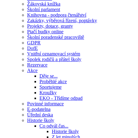
Žákovská knížka
Školní parlament
Knihovna - podpora čtenářství
Zakázky, výběrová řízení, poptávky
Projekty, dotace, granty
Ptačí budky online
Školní poradenské pracoviště
GDPR
DofE
Vnitřní oznamovací systém
Spolek rodičů a přátel školy
Rezervace
Akce
Děje se...
Proběhlé akce
Sportujeme
Kroužky
EKO - Třídíme odpad
Povinné informace
E-podatelna
Úřední deska
Historie školy
Co odvál čas...
Historie školy
Z let minulých