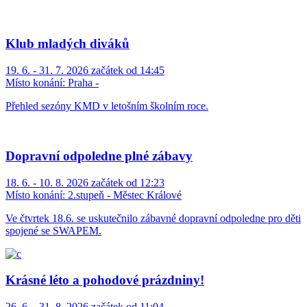
Klub mladých diváků
19. 6. - 31. 7. 2026 začátek od 14:45
Místo konání:
Praha -
Přehled sezóny KMD v letošním školním roce.
Dopravní odpoledne plné zábavy
18. 6. - 10. 8. 2026 začátek od 12:23
Místo konání:
2.stupeň - Městec Králové
Ve čtvrtek 18.6. se uskutečnilo zábavné dopravní odpoledne pro děti
spojené se SWAPEM.
Krásné léto a pohodové prázdniny!
26. 6. - 31. 8. 2026 začátek od 11:04