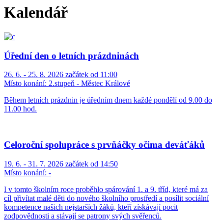
Kalendář
Úřední den o letních prázdninách
26. 6. - 25. 8. 2026 začátek od 11:00
Místo konání:
2.stupeň - Městec Králové
Během letních prázdnin je úředním dnem každé pondělí od 9.00 do
11.00 hod.
Celoroční spolupráce s prvňáčky očima deváťáků
19. 6. - 31. 7. 2026 začátek od 14:50
Místo konání:
-
I v tomto školním roce proběhlo spárování 1. a 9. tříd, které má za
cíl přivítat malé děti do nového školního prostředí a posílit sociální
kompetence našich nejstarších žáků, kteří získávají pocit
zodpovědnosti a stávají se patrony svých svěřenců.