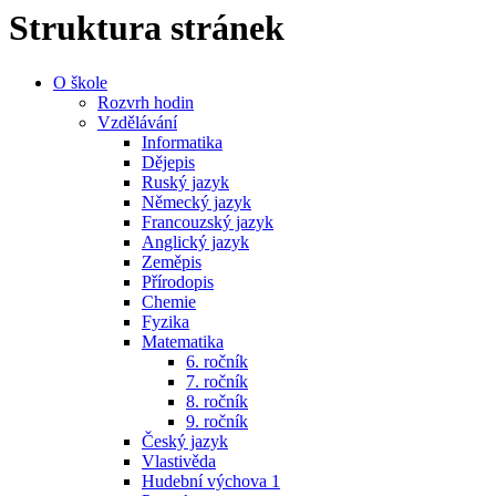
Struktura stránek
O škole
Rozvrh hodin
Vzdělávání
Informatika
Dějepis
Ruský jazyk
Německý jazyk
Francouzský jazyk
Anglický jazyk
Zeměpis
Přírodopis
Chemie
Fyzika
Matematika
6. ročník
7. ročník
8. ročník
9. ročník
Český jazyk
Vlastivěda
Hudební výchova 1