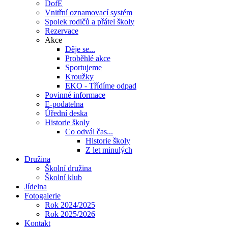
DofE
Vnitřní oznamovací systém
Spolek rodičů a přátel školy
Rezervace
Akce
Děje se...
Proběhlé akce
Sportujeme
Kroužky
EKO - Třídíme odpad
Povinné informace
E-podatelna
Úřední deska
Historie školy
Co odvál čas...
Historie školy
Z let minulých
Družina
Školní družina
Školní klub
Jídelna
Fotogalerie
Rok 2024/2025
Rok 2025/2026
Kontakt