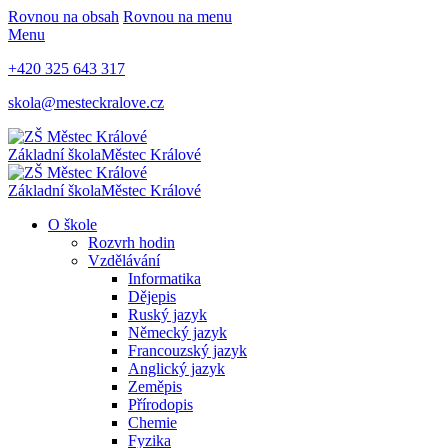
Rovnou na obsah
Rovnou na menu
Menu
+420 325 643 317
skola@mesteckralove.cz
Základní škola
Městec Králové
Základní škola
Městec Králové
O škole
Rozvrh hodin
Vzdělávání
Informatika
Dějepis
Ruský jazyk
Německý jazyk
Francouzský jazyk
Anglický jazyk
Zeměpis
Přírodopis
Chemie
Fyzika