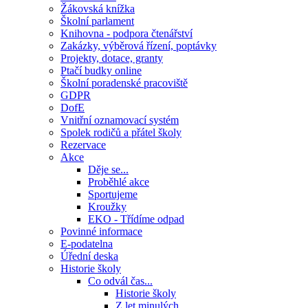
Žákovská knížka
Školní parlament
Knihovna - podpora čtenářství
Zakázky, výběrová řízení, poptávky
Projekty, dotace, granty
Ptačí budky online
Školní poradenské pracoviště
GDPR
DofE
Vnitřní oznamovací systém
Spolek rodičů a přátel školy
Rezervace
Akce
Děje se...
Proběhlé akce
Sportujeme
Kroužky
EKO - Třídíme odpad
Povinné informace
E-podatelna
Úřední deska
Historie školy
Co odvál čas...
Historie školy
Z let minulých