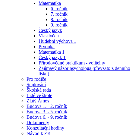
Matematika
6. ročník
7. ročník
8. ročník
9. ročník
Český jazyk
Vlastivěda
Hudební výchova 1
Prvouka
Matematika 1
Český jazyk 1
Přírodovědné praktikum - volitelný
Zajímavý názor psychologa (převzato z denního
tisku)
Pro rodiče
Suplování
Školská rada
Lidé ve škole
Zlatý Ámos
Budova 1. - 2. ročník
Budova 3. - 5. ročník
Budova 6. - 9. ročník
Dokumenty
Konzultační hodiny
Návod k ŽK