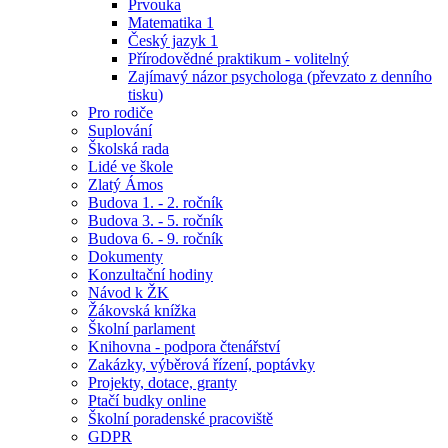
Prvouka
Matematika 1
Český jazyk 1
Přírodovědné praktikum - volitelný
Zajímavý názor psychologa (převzato z denního
tisku)
Pro rodiče
Suplování
Školská rada
Lidé ve škole
Zlatý Ámos
Budova 1. - 2. ročník
Budova 3. - 5. ročník
Budova 6. - 9. ročník
Dokumenty
Konzultační hodiny
Návod k ŽK
Žákovská knížka
Školní parlament
Knihovna - podpora čtenářství
Zakázky, výběrová řízení, poptávky
Projekty, dotace, granty
Ptačí budky online
Školní poradenské pracoviště
GDPR