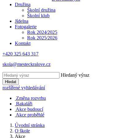
Družina
Školní družina
Školní klub
Jídelna
Fotogalerie
Rok 2024⁄2025
Rok 2025⁄2026
Kontakt
+420 325 643 317
skola@mesteckralove.cz
Hledaný výraz
Hledat
rozšířené vyhledávání
Změna rozvrhu
Bakaláři
Akce budoucí
Akce proběhlé
Úvodní stránka
O škole
Akce