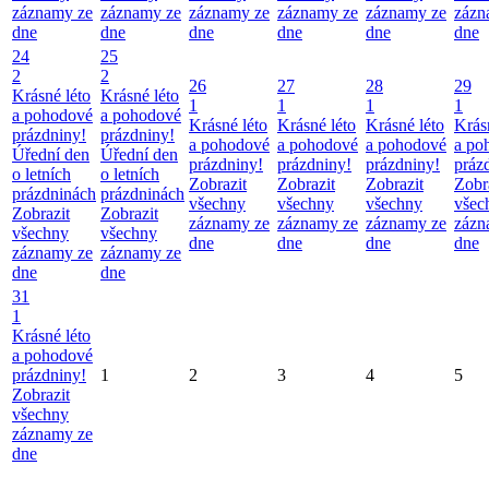
záznamy ze
záznamy ze
záznamy ze
záznamy ze
záznamy ze
zázn
dne
dne
dne
dne
dne
dne
24
25
2
2
26
27
28
29
Krásné léto
Krásné léto
1
1
1
1
a pohodové
a pohodové
Krásné léto
Krásné léto
Krásné léto
Krás
prázdniny!
prázdniny!
a pohodové
a pohodové
a pohodové
a po
Úřední den
Úřední den
prázdniny!
prázdniny!
prázdniny!
práz
o letních
o letních
Zobrazit
Zobrazit
Zobrazit
Zobr
prázdninách
prázdninách
všechny
všechny
všechny
všec
Zobrazit
Zobrazit
záznamy ze
záznamy ze
záznamy ze
zázn
všechny
všechny
dne
dne
dne
dne
záznamy ze
záznamy ze
dne
dne
31
1
Krásné léto
a pohodové
prázdniny!
1
2
3
4
5
Zobrazit
všechny
záznamy ze
dne