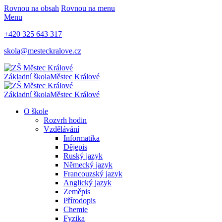
Rovnou na obsah
Rovnou na menu
Menu
+420 325 643 317
skola@mesteckralove.cz
Základní škola
Městec Králové
Základní škola
Městec Králové
O škole
Rozvrh hodin
Vzdělávání
Informatika
Dějepis
Ruský jazyk
Německý jazyk
Francouzský jazyk
Anglický jazyk
Zeměpis
Přírodopis
Chemie
Fyzika