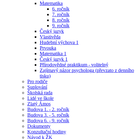
Matematika
6. ročník
7. ročník
8. ročník
9. ročník
Český jazyk
Vlastivěda
Hudební výchova 1
Prvouka
Matematika 1
Český jazyk 1
Přírodovědné praktikum - volitelný
Zajímavý názor psychologa (převzato z denního
tisku)
Pro rodiče
Suplování
Školská rada
Lidé ve škole
Zlatý Ámos
Budova 1. - 2. ročník
Budova 3. - 5. ročník
Budova 6. - 9. ročník
Dokumenty
Konzultační hodiny
Návod k ŽK