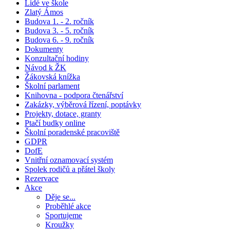
Lidé ve škole
Zlatý Ámos
Budova 1. - 2. ročník
Budova 3. - 5. ročník
Budova 6. - 9. ročník
Dokumenty
Konzultační hodiny
Návod k ŽK
Žákovská knížka
Školní parlament
Knihovna - podpora čtenářství
Zakázky, výběrová řízení, poptávky
Projekty, dotace, granty
Ptačí budky online
Školní poradenské pracoviště
GDPR
DofE
Vnitřní oznamovací systém
Spolek rodičů a přátel školy
Rezervace
Akce
Děje se...
Proběhlé akce
Sportujeme
Kroužky