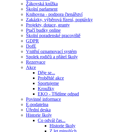
Žákovská knížka
Školní parlament
Knihovna - podpora čtenářství
Zakázky, výběrová řízení, poptávky
Projekty, dotace, granty
Ptačí budky online
Školní poradenské pracoviště
GDPR
DofE
Vnitřní oznamovací systém
Spolek rodičů a přátel školy
Rezervace
Akce
Děje se...
Proběhlé akce
Sportujeme
Kroužky
EKO - Třídíme odpad
Povinné informace
E-podatelna
Úřední deska
Historie školy
Co odvál čas...
Historie školy
Z let minulých