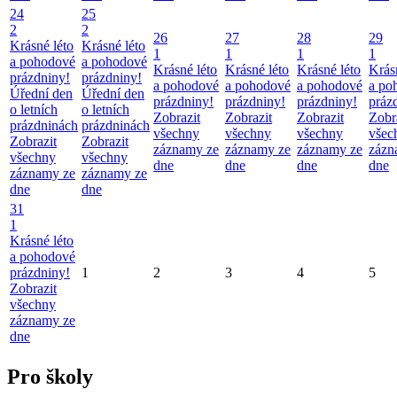
24
25
2
2
26
27
28
29
Krásné léto
Krásné léto
1
1
1
1
a pohodové
a pohodové
Krásné léto
Krásné léto
Krásné léto
Krás
prázdniny!
prázdniny!
a pohodové
a pohodové
a pohodové
a po
Úřední den
Úřední den
prázdniny!
prázdniny!
prázdniny!
práz
o letních
o letních
Zobrazit
Zobrazit
Zobrazit
Zobr
prázdninách
prázdninách
všechny
všechny
všechny
všec
Zobrazit
Zobrazit
záznamy ze
záznamy ze
záznamy ze
zázn
všechny
všechny
dne
dne
dne
dne
záznamy ze
záznamy ze
dne
dne
31
1
Krásné léto
a pohodové
prázdniny!
1
2
3
4
5
Zobrazit
všechny
záznamy ze
dne
Pro školy