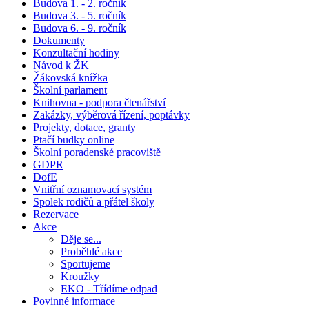
Budova 1. - 2. ročník
Budova 3. - 5. ročník
Budova 6. - 9. ročník
Dokumenty
Konzultační hodiny
Návod k ŽK
Žákovská knížka
Školní parlament
Knihovna - podpora čtenářství
Zakázky, výběrová řízení, poptávky
Projekty, dotace, granty
Ptačí budky online
Školní poradenské pracoviště
GDPR
DofE
Vnitřní oznamovací systém
Spolek rodičů a přátel školy
Rezervace
Akce
Děje se...
Proběhlé akce
Sportujeme
Kroužky
EKO - Třídíme odpad
Povinné informace