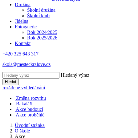
Družina
Školní družina
Školní klub
Jídelna
Fotogalerie
Rok 2024⁄2025
Rok 2025⁄2026
Kontakt
+420 325 643 317
skola@mesteckralove.cz
Hledaný výraz
Hledat
rozšířené vyhledávání
Změna rozvrhu
Bakaláři
Akce budoucí
Akce proběhlé
Úvodní stránka
O škole
Akce