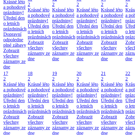
Krásné léto
2
2
2
2
2
a pohodové
Krásné léto
Krásné léto
Krásné léto
Krásné léto
Krás
prázdniny!
a pohodové
a pohodové
a pohodové
a pohodové
a po
Úřední den
prázdniny!
prázdniny!
prázdniny!
prázdniny!
práz
o letních
Úřední den
Úřední den
Úřední den
Úřední den
Úřed
prázdninách
o letních
o letních
o letních
o letních
o let
Dopravní
prázdninách
prázdninách
prázdninách
prázdninách
práz
odpoledne
Zobrazit
Zobrazit
Zobrazit
Zobrazit
Zobr
plné zábavy
všechny
všechny
všechny
všechny
všec
Zobrazit
záznamy ze
záznamy ze
záznamy ze
záznamy ze
zázn
všechny
dne
dne
dne
dne
dne
záznamy ze
dne
17
18
19
20
21
22
2
2
2
2
2
2
Krásné léto
Krásné léto
Krásné léto
Krásné léto
Krásné léto
Krás
a pohodové
a pohodové
a pohodové
a pohodové
a pohodové
a po
prázdniny!
prázdniny!
prázdniny!
prázdniny!
prázdniny!
práz
Úřední den
Úřední den
Úřední den
Úřední den
Úřední den
Úřed
o letních
o letních
o letních
o letních
o letních
o let
prázdninách
prázdninách
prázdninách
prázdninách
prázdninách
práz
Zobrazit
Zobrazit
Zobrazit
Zobrazit
Zobrazit
Zobr
všechny
všechny
všechny
všechny
všechny
všec
záznamy ze
záznamy ze
záznamy ze
záznamy ze
záznamy ze
zázn
dne
dne
dne
dne
dne
dne