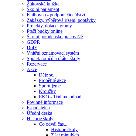
Žákovská knížka
Školní parlament
Knihovna - podpora čtenářství
Zakázky, výběrová řízení, poptávky
Projekty, dotace, granty
Ptačí budky online
Školní poradenské pracoviště
GDPR
DofE
Vnitřní oznamovací systém
Spolek rodičů a přátel školy
Rezervace
Akce
Děje se...
Proběhlé akce
Sportujeme
Kroužky
EKO - Třídíme odpad
Povinné informace
E-podatelna
Úřední deska
Historie školy
Co odvál čas...
Historie školy
Z let minulých