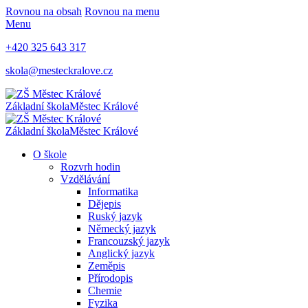
Rovnou na obsah
Rovnou na menu
Menu
+420 325 643 317
skola@mesteckralove.cz
Základní škola
Městec Králové
Základní škola
Městec Králové
O škole
Rozvrh hodin
Vzdělávání
Informatika
Dějepis
Ruský jazyk
Německý jazyk
Francouzský jazyk
Anglický jazyk
Zeměpis
Přírodopis
Chemie
Fyzika