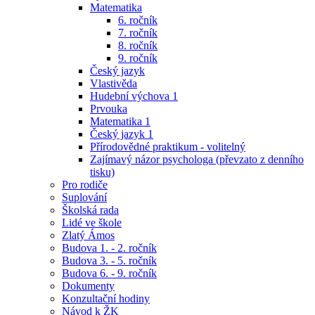
Matematika
6. ročník
7. ročník
8. ročník
9. ročník
Český jazyk
Vlastivěda
Hudební výchova 1
Prvouka
Matematika 1
Český jazyk 1
Přírodovědné praktikum - volitelný
Zajímavý názor psychologa (převzato z denního
tisku)
Pro rodiče
Suplování
Školská rada
Lidé ve škole
Zlatý Ámos
Budova 1. - 2. ročník
Budova 3. - 5. ročník
Budova 6. - 9. ročník
Dokumenty
Konzultační hodiny
Návod k ŽK