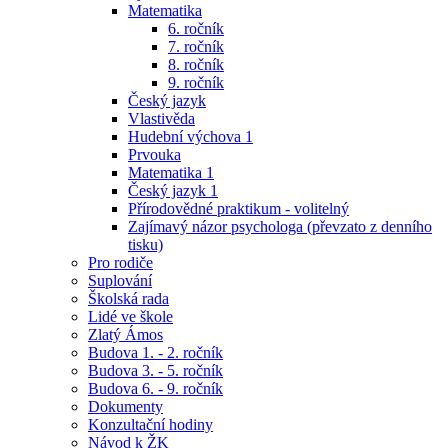
Matematika
6. ročník
7. ročník
8. ročník
9. ročník
Český jazyk
Vlastivěda
Hudební výchova 1
Prvouka
Matematika 1
Český jazyk 1
Přírodovědné praktikum - volitelný
Zajímavý názor psychologa (převzato z denního
tisku)
Pro rodiče
Suplování
Školská rada
Lidé ve škole
Zlatý Ámos
Budova 1. - 2. ročník
Budova 3. - 5. ročník
Budova 6. - 9. ročník
Dokumenty
Konzultační hodiny
Návod k ŽK