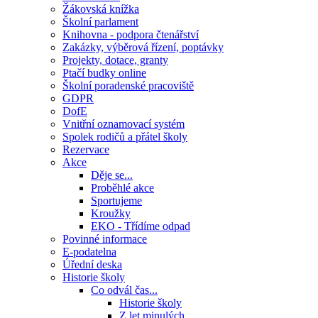
Žákovská knížka
Školní parlament
Knihovna - podpora čtenářství
Zakázky, výběrová řízení, poptávky
Projekty, dotace, granty
Ptačí budky online
Školní poradenské pracoviště
GDPR
DofE
Vnitřní oznamovací systém
Spolek rodičů a přátel školy
Rezervace
Akce
Děje se...
Proběhlé akce
Sportujeme
Kroužky
EKO - Třídíme odpad
Povinné informace
E-podatelna
Úřední deska
Historie školy
Co odvál čas...
Historie školy
Z let minulých