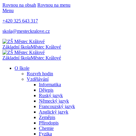
Rovnou na obsah
Rovnou na menu
Menu
+420 325 643 317
skola@mesteckralove.cz
Základní škola
Městec Králové
Základní škola
Městec Králové
O škole
Rozvrh hodin
Vzdělávání
Informatika
Dějepis
Ruský jazyk
Německý jazyk
Francouzský jazyk
Anglický jazyk
Zeměpis
Přírodopis
Chemie
Fyzika