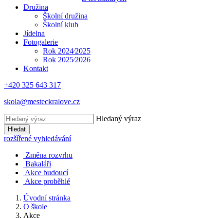
Družina
Školní družina
Školní klub
Jídelna
Fotogalerie
Rok 2024⁄2025
Rok 2025⁄2026
Kontakt
+420 325 643 317
skola@mesteckralove.cz
Hledaný výraz
Hledat
rozšířené vyhledávání
Změna rozvrhu
Bakaláři
Akce budoucí
Akce proběhlé
Úvodní stránka
O škole
Akce