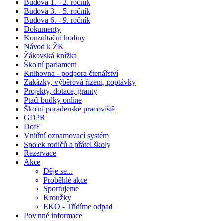
Budova 1. - 2. ročník
Budova 3. - 5. ročník
Budova 6. - 9. ročník
Dokumenty
Konzultační hodiny
Návod k ŽK
Žákovská knížka
Školní parlament
Knihovna - podpora čtenářství
Zakázky, výběrová řízení, poptávky
Projekty, dotace, granty
Ptačí budky online
Školní poradenské pracoviště
GDPR
DofE
Vnitřní oznamovací systém
Spolek rodičů a přátel školy
Rezervace
Akce
Děje se...
Proběhlé akce
Sportujeme
Kroužky
EKO - Třídíme odpad
Povinné informace