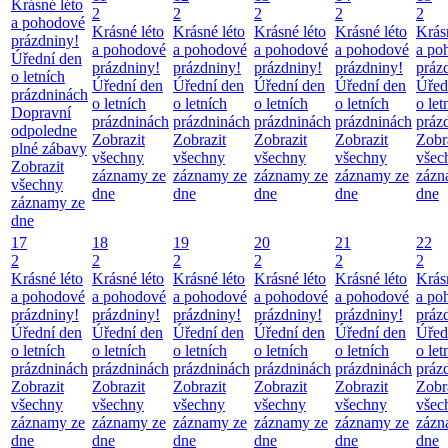
Krásné léto
2
2
2
2
2
a pohodové
Krásné léto
Krásné léto
Krásné léto
Krásné léto
Krás
prázdniny!
a pohodové
a pohodové
a pohodové
a pohodové
a po
Úřední den
prázdniny!
prázdniny!
prázdniny!
prázdniny!
práz
o letních
Úřední den
Úřední den
Úřední den
Úřední den
Úřed
prázdninách
o letních
o letních
o letních
o letních
o let
Dopravní
prázdninách
prázdninách
prázdninách
prázdninách
práz
odpoledne
Zobrazit
Zobrazit
Zobrazit
Zobrazit
Zobr
plné zábavy
všechny
všechny
všechny
všechny
všec
Zobrazit
záznamy ze
záznamy ze
záznamy ze
záznamy ze
zázn
všechny
dne
dne
dne
dne
dne
záznamy ze
dne
17
18
19
20
21
22
2
2
2
2
2
2
Krásné léto
Krásné léto
Krásné léto
Krásné léto
Krásné léto
Krás
a pohodové
a pohodové
a pohodové
a pohodové
a pohodové
a po
prázdniny!
prázdniny!
prázdniny!
prázdniny!
prázdniny!
práz
Úřední den
Úřední den
Úřední den
Úřední den
Úřední den
Úřed
o letních
o letních
o letních
o letních
o letních
o let
prázdninách
prázdninách
prázdninách
prázdninách
prázdninách
práz
Zobrazit
Zobrazit
Zobrazit
Zobrazit
Zobrazit
Zobr
všechny
všechny
všechny
všechny
všechny
všec
záznamy ze
záznamy ze
záznamy ze
záznamy ze
záznamy ze
zázn
dne
dne
dne
dne
dne
dne