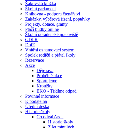
Žákovská knížka
Školní parlament
Knihovna - podpora čtenářství
Zakázky, výběrová řízení, poptávky
Projekty, dotace, granty
Ptačí budky online
Školní poradenské pracoviště
GDPR
DofE
Vnitřní oznamovací systém
Spolek rodičů a přátel školy
Rezervace
Akce
Děje se...
Proběhlé akce
Sportujeme
Kroužky
EKO - Třídíme odpad
Povinné informace
E-podatelna
Úřední deska
Historie školy
Co odvál čas...
Historie školy
Z let minulých