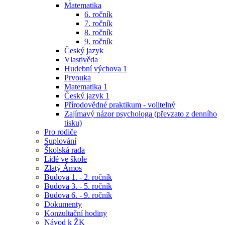
Matematika
6. ročník
7. ročník
8. ročník
9. ročník
Český jazyk
Vlastivěda
Hudební výchova 1
Prvouka
Matematika 1
Český jazyk 1
Přírodovědné praktikum - volitelný
Zajímavý názor psychologa (převzato z denního
tisku)
Pro rodiče
Suplování
Školská rada
Lidé ve škole
Zlatý Ámos
Budova 1. - 2. ročník
Budova 3. - 5. ročník
Budova 6. - 9. ročník
Dokumenty
Konzultační hodiny
Návod k ŽK