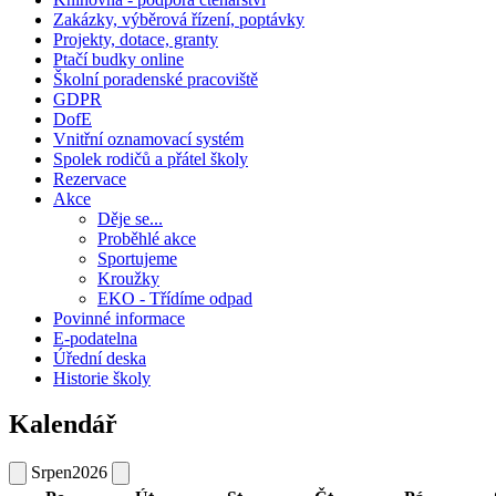
Zakázky, výběrová řízení, poptávky
Projekty, dotace, granty
Ptačí budky online
Školní poradenské pracoviště
GDPR
DofE
Vnitřní oznamovací systém
Spolek rodičů a přátel školy
Rezervace
Akce
Děje se...
Proběhlé akce
Sportujeme
Kroužky
EKO - Třídíme odpad
Povinné informace
E-podatelna
Úřední deska
Historie školy
Kalendář
Srpen
2026