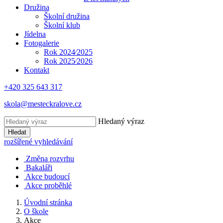
Družina
Školní družina
Školní klub
Jídelna
Fotogalerie
Rok 2024⁄2025
Rok 2025⁄2026
Kontakt
+420 325 643 317
skola@mesteckralove.cz
Hledaný výraz
Hledat
rozšířené vyhledávání
Změna rozvrhu
Bakaláři
Akce budoucí
Akce proběhlé
Úvodní stránka
O škole
Akce