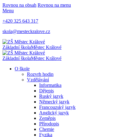
Rovnou na obsah
Rovnou na menu
Menu
+420 325 643 317
skola@mesteckralove.cz
Základní škola
Městec Králové
Základní škola
Městec Králové
O škole
Rozvrh hodin
Vzdělávání
Informatika
Dějepis
Ruský jazyk
Německý jazyk
Francouzský jazyk
Anglický jazyk
Zeměpis
Přírodopis
Chemie
Fyzika