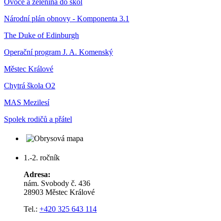
Ovoce a zelenina do škol
Národní plán obnovy - Komponenta 3.1
The Duke of Edinburgh
Operační program J. A. Komenský
Městec Králové
Chytrá škola O2
MAS Mezilesí
Spolek rodičů a přátel
1.-2. ročník
Adresa:
nám. Svobody č. 436
28903 Městec Králové
Tel.:
+420 325 643 114