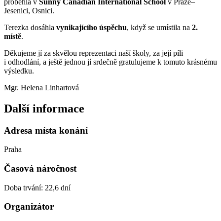
proběhla v
Sunny Canadian International School
v Praze–
Jesenici, Osnici.
Terezka dosáhla
vynikajícího úspěchu
, když se umístila na
2.
místě
.
Děkujeme jí za skvělou reprezentaci naší školy, za její píli
i odhodlání, a ještě jednou jí srdečně gratulujeme k tomuto krásnému
výsledku.
Mgr. Helena Linhartová
Další informace
Adresa místa konání
Praha
Časová náročnost
Doba trvání: 22,6 dní
Organizátor