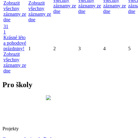
všechny
všechny
všechny
všec
Zobrazit
Zobrazit
záznamy ze
záznamy ze
záznamy ze
zázn
všechny
všechny
dne
dne
dne
dne
záznamy ze
záznamy ze
dne
dne
31
1
Krásné léto
a pohodové
prázdniny!
1
2
3
4
5
Zobrazit
všechny
záznamy ze
dne
Pro školy
Projekty