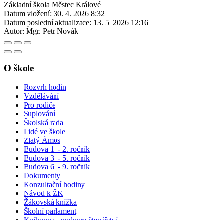
Základní škola Městec Králové
Datum vložení:
30. 4. 2026 8:32
Datum poslední aktualizace:
13. 5. 2026 12:16
Autor:
Mgr. Petr Novák
O škole
Rozvrh hodin
Vzdělávání
Pro rodiče
Suplování
Školská rada
Lidé ve škole
Zlatý Ámos
Budova 1. - 2. ročník
Budova 3. - 5. ročník
Budova 6. - 9. ročník
Dokumenty
Konzultační hodiny
Návod k ŽK
Žákovská knížka
Školní parlament
Knihovna - podpora čtenářství