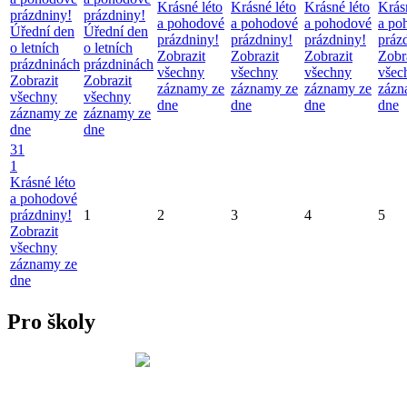
Krásné léto
Krásné léto
Krásné léto
Krás
prázdniny!
prázdniny!
a pohodové
a pohodové
a pohodové
a po
Úřední den
Úřední den
prázdniny!
prázdniny!
prázdniny!
práz
o letních
o letních
Zobrazit
Zobrazit
Zobrazit
Zobr
prázdninách
prázdninách
všechny
všechny
všechny
všec
Zobrazit
Zobrazit
záznamy ze
záznamy ze
záznamy ze
zázn
všechny
všechny
dne
dne
dne
dne
záznamy ze
záznamy ze
dne
dne
31
1
Krásné léto
a pohodové
prázdniny!
1
2
3
4
5
Zobrazit
všechny
záznamy ze
dne
Pro školy