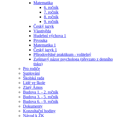
Matematika
6. ročník
7. ročník
8. ročník
9. ročník
Český jazyk
Vlastivěda
Hudební výchova 1
Prvouka
Matematika 1
Český jazyk 1
Přírodovědné praktikum - volitelný
Zajímavý názor psychologa (převzato z denního
tisku)
Pro rodiče
Suplování
Školská rada
Lidé ve škole
Zlatý Ámos
Budova 1. - 2. ročník
Budova 3. - 5. ročník
Budova 6. - 9. ročník
Dokumenty
Konzultační hodiny
Návod k ŽK