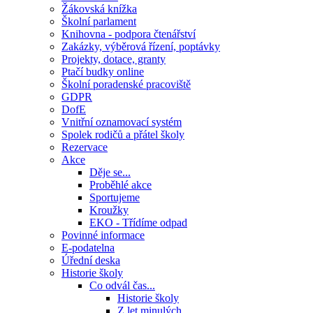
Žákovská knížka
Školní parlament
Knihovna - podpora čtenářství
Zakázky, výběrová řízení, poptávky
Projekty, dotace, granty
Ptačí budky online
Školní poradenské pracoviště
GDPR
DofE
Vnitřní oznamovací systém
Spolek rodičů a přátel školy
Rezervace
Akce
Děje se...
Proběhlé akce
Sportujeme
Kroužky
EKO - Třídíme odpad
Povinné informace
E-podatelna
Úřední deska
Historie školy
Co odvál čas...
Historie školy
Z let minulých