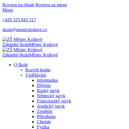
Rovnou na obsah
Rovnou na menu
Menu
+420 325 643 317
skola@mesteckralove.cz
Základní škola
Městec Králové
Základní škola
Městec Králové
O škole
Rozvrh hodin
Vzdělávání
Informatika
Dějepis
Ruský jazyk
Německý jazyk
Francouzský jazyk
Anglický jazyk
Zeměpis
Přírodopis
Chemie
Fyzika