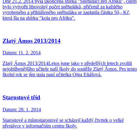
Dne 21.2. 2014 byla ukončena sbírka "Sněhuláci pro Afriku", cílem
bylo vytvořit libovolný počet sněhuláků, přičemž za každého
vyrobeného a přihlášeného sněhuláka se zaplatila částka 50,- Kč,
která šla na sbírku "kola pro Afriku".
Zlatý Ámos 2013/2014
Datum:
11. 2. 2014
Zlatý Ámos 2013/2014Letos jsme jako v předešlých letech zvolili
nejoblíbenějšího učitele naší školy do soutěže Zlatý Ámos. Pro tento
školní rok se jím stala paní učitelka Olga Eliášová.
Starostové tříd
Datum:
28. 1. 2014
Starostové a místostarostové se scházejí každý čtvrtek o velké
přestávce v informačním centru školy.