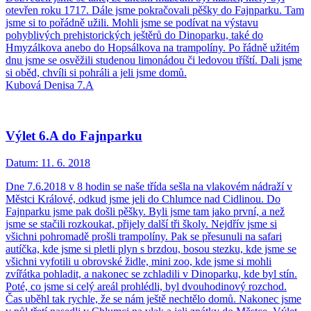
otevřen roku 1717. Dále jsme pokračovali pěšky do Fajnparku. Tam
jsme si to pořádně užili. Mohli jsme se podívat na výstavu
pohyblivých prehistorických ještěrů do Dinoparku, také do
Hmyzálkova anebo do Hopsálkova na trampolíny. Po řádně užitém
dnu jsme se osvěžili studenou limonádou či ledovou tříští. Dali jsme
si oběd, chvíli si pohráli a jeli jsme domů.
Kubová Denisa 7.A
Výlet 6.A do Fajnparku
Datum:
11. 6. 2018
Dne 7.6.2018 v 8 hodin se naše třída sešla na vlakovém nádraží v
Městci Králové, odkud jsme jeli do Chlumce nad Cidlinou. Do
Fajnparku jsme pak došli pěšky. Byli jsme tam jako první, a než
jsme se stačili rozkoukat, přijely další tři školy. Nejdřív jsme si
všichni pohromadě prošli trampolíny. Pak se přesunuli na safari
autíčka, kde jsme si pletli plyn s brzdou, bosou stezku, kde jsme se
všichni vyfotili u obrovské židle, mini zoo, kde jsme si mohli
zvířátka pohladit, a nakonec se zchladili v Dinoparku, kde byl stín.
Poté, co jsme si celý areál prohlédli, byl dvouhodinový rozchod.
Čas uběhl tak rychle, že se nám ještě nechtělo domů. Nakonec jsme