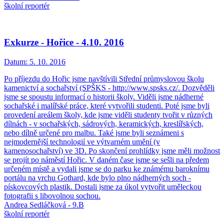
školní reportér
Exkurze - Hořice - 4.10. 2016
Datum:
5. 10. 2016
Po příjezdu do Hořic jsme navštívili Střední průmyslovou školu
kamenictví a sochařství (SPŠKS - http://www.spsks.cz/. Dozvěděli
jsme se spoustu informací o historii školy. Viděli jsme nádherné
sochařské i malířské práce, které vytvořili studenti. Poté jsme byli
provedení areálem školy, kde jsme viděli studenty tvořit v různých
dílnách - v sochařských, sádrových, keramických, kreslířských,
nebo dílně určené pro malbu. Také jsme byli seznámeni s
nejmodernější technologií ve výtvarném umění (v
kamenosochařství) ve 3D. Po skončení prohlídky jsme měli možnost
se projít po náměstí Hořic. V daném čase jsme se sešli na předem
určeném místě a vydali jsme se do parku ke známému baroknímu
portálu na vrchu Gothard, kde bylo plno nádherných soch -
pískovcových plastik. Dostali jsme za úkol vytvořit uměleckou
fotografii s libovolnou sochou.
Andrea Sedláčková - 9.B
školní reportér