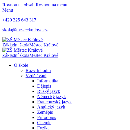
Rovnou na obsah
Rovnou na menu
Menu
+420 325 643 317
skola@mesteckralove.cz
Základní škola
Městec Králové
Základní škola
Městec Králové
O škole
Rozvrh hodin
Vzdělávání
Informatika
Dějepis
Ruský jazyk
Německý jazyk
Francouzský jazyk
Anglický jazyk
Zeměpis
Přírodopis
Chemie
Fyzika