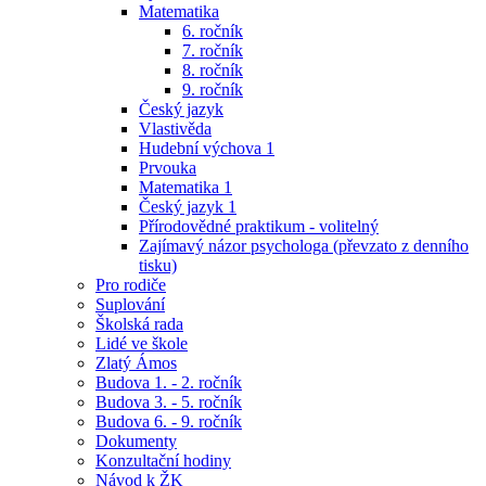
Matematika
6. ročník
7. ročník
8. ročník
9. ročník
Český jazyk
Vlastivěda
Hudební výchova 1
Prvouka
Matematika 1
Český jazyk 1
Přírodovědné praktikum - volitelný
Zajímavý názor psychologa (převzato z denního
tisku)
Pro rodiče
Suplování
Školská rada
Lidé ve škole
Zlatý Ámos
Budova 1. - 2. ročník
Budova 3. - 5. ročník
Budova 6. - 9. ročník
Dokumenty
Konzultační hodiny
Návod k ŽK