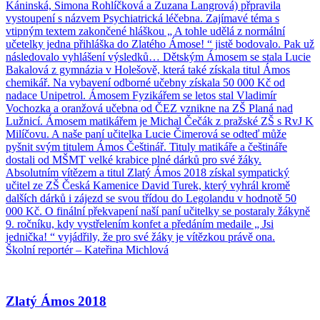
Káninská, Simona Rohlíčková a Zuzana Langrová) přpravila
vystoupení s názvem Psychiatrická léčebna. Zajímavé téma s
vtipným textem zakončené hláškou „ A tohle udělá z normální
učetelky jedna přihláška do Zlatého Ámose! “ jistě bodovalo. Pak už
následovalo vyhlášení výsledků… Dětským Ámosem se stala Lucie
Bakalová z gymnázia v Holešově, která také získala titul Ámos
chemikář. Na vybavení odborné učebny získala 50 000 Kč od
nadace Unipetrol. Ámosem Fyzikářem se letos stal Vladimír
Vochozka a oranžová učebna od ČEZ vznikne na ZŠ Planá nad
Lužnicí. Ámosem matikářem je Michal Čečák z pražské ZŠ s RvJ K
Milíčovu. A naše paní učitelka Lucie Čimerová se odteď může
pyšnit svým titulem Ámos Češtinář. Tituly matikáře a češtináře
dostali od MŠMT velké krabice plné dárků pro své žáky.
Absolutním vítězem a titul Zlatý Ámos 2018 získal sympatický
učitel ze ZŠ Česká Kamenice David Turek, který vyhrál kromě
dalších dárků i zájezd se svou třídou do Legolandu v hodnotě 50
000 Kč. O finální překvapení naší paní učitelky se postaraly žákyně
9. ročníku, kdy vystřelením konfet a předáním medaile „ Jsi
jednička! “ vyjádřily, že pro své žáky je vítězkou právě ona.
Školní reportér – Kateřina Michlová
Zlatý Ámos 2018