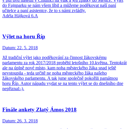
v půl třetí nasedli v Chlumci na vlak a jeli zpátky do Městce. Výlet
do Fajnparku se nám všem líbil a můžeme poděkovat naší paní
učitelce a paní asistentce, že to s námi zvládly.
Adéla Hájková 6.A
Výlet na horu Říp
Datum:
22. 5. 2018
Již tradiční výlet jako poděkování za činnost žákovskému
parlamentu za rok 2017/2018 proběhl letošního 10.května. Tentokrát
ale na úplně nové místo, kam noha městeckého žáka snad ještě
nevstoupila - teda určitě ne noha městeckého žáka našeho
žákovského parlamentu. A tak jsme společně pokořili památnou
horu Říp. Autor nápadu vydat se na tento výlet se do dnešního dne
nepřiznal:-).
Finále ankety Zlatý Ámos 2018
Datum:
26. 3. 2018