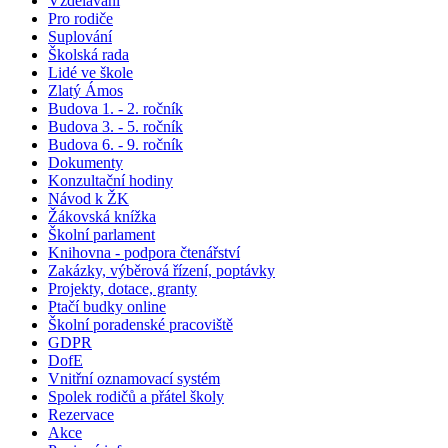
Vzdělávání
Pro rodiče
Suplování
Školská rada
Lidé ve škole
Zlatý Ámos
Budova 1. - 2. ročník
Budova 3. - 5. ročník
Budova 6. - 9. ročník
Dokumenty
Konzultační hodiny
Návod k ŽK
Žákovská knížka
Školní parlament
Knihovna - podpora čtenářství
Zakázky, výběrová řízení, poptávky
Projekty, dotace, granty
Ptačí budky online
Školní poradenské pracoviště
GDPR
DofE
Vnitřní oznamovací systém
Spolek rodičů a přátel školy
Rezervace
Akce