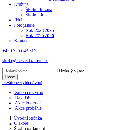
Družina
Školní družina
Školní klub
Jídelna
Fotogalerie
Rok 2024⁄2025
Rok 2025⁄2026
Kontakt
+420 325 643 317
skola@mesteckralove.cz
Hledaný výraz
Hledat
rozšířené vyhledávání
Změna rozvrhu
Bakaláři
Akce budoucí
Akce proběhlé
Úvodní stránka
O škole
Školní parlament