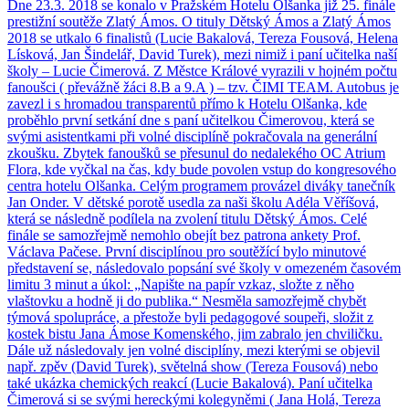
Dne 23.3. 2018 se konalo v Pražském Hotelu Olšanka již 25. finále
prestižní soutěže Zlatý Ámos. O tituly Dětský Ámos a Zlatý Ámos
2018 se utkalo 6 finalistů (Lucie Bakalová, Tereza Fousová, Helena
Lísková, Jan Šindelář, David Turek), mezi nimiž i paní učitelka naší
školy – Lucie Čimerová. Z Městce Králové vyrazili v hojném počtu
fanoušci ( převážně žáci 8.B a 9.A ) – tzv. ČIMI TEAM. Autobus je
zavezl i s hromadou transparentů přímo k Hotelu Olšanka, kde
proběhlo první setkání dne s paní učitelkou Čimerovou, která se
svými asistentkami při volné disciplíně pokračovala na generální
zkoušku. Zbytek fanoušků se přesunul do nedalekého OC Atrium
Flora, kde vyčkal na čas, kdy bude povolen vstup do kongresového
centra hotelu Olšanka. Celým programem provázel diváky tanečník
Jan Onder. V dětské porotě usedla za naši školu Adéla Věříšová,
která se následně podílela na zvolení titulu Dětský Ámos. Celé
finále se samozřejmě nemohlo obejít bez patrona ankety Prof.
Václava Pačese. První disciplínou pro soutěžící bylo minutové
představení se, následovalo popsání své školy v omezeném časovém
limitu 3 minut a úkol: „Napište na papír vzkaz, složte z něho
vlaštovku a hodně ji do publika.“ Nesměla samozřejmě chybět
týmová spolupráce, a přestože byli pedagogové soupeři, složit z
kostek bistu Jana Ámose Komenského, jim zabralo jen chviličku.
Dále už následovaly jen volné disciplíny, mezi kterými se objevil
např. zpěv (David Turek), světelná show (Tereza Fousová) nebo
také ukázka chemických reakcí (Lucie Bakalová). Paní učitelka
Čimerová si se svými hereckými kolegyněmi ( Jana Holá, Tereza