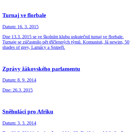
Turnaj ve florbale
Datum:
16. 3. 2015
Dne 13.3. 2015 se ve školním klubu uskutečnil turnaj ve florbale.
Turnaje se zúčastnilo pět tříčlenných týmů. Komunisti, Já newim, 50
shades of grey, Lamácy a Snipeři.
Zprávy žákovského parlamentu
Datum:
8. 9. 2014
Dne: 26.3. 2015
Sněhuláci pro Afriku
Datum:
3. 3. 2014