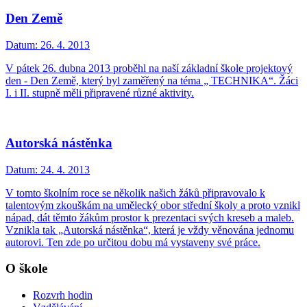
Den Země
Datum:
26. 4. 2013
V pátek 26. dubna 2013 proběhl na naší základní škole projektový
den - Den Země, který byl zaměřený na téma „ TECHNIKA“. Žáci
I. i II. stupně měli připravené různé aktivity.
Autorská nástěnka
Datum:
24. 4. 2013
V tomto školním roce se několik našich žáků připravovalo k
talentovým zkouškám na umělecký obor střední školy a proto vznikl
nápad, dát těmto žákům prostor k prezentaci svých kreseb a maleb.
Vznikla tak „Autorská nástěnka“, která je vždy věnována jednomu
autorovi. Ten zde po určitou dobu má vystaveny své práce.
O škole
Rozvrh hodin