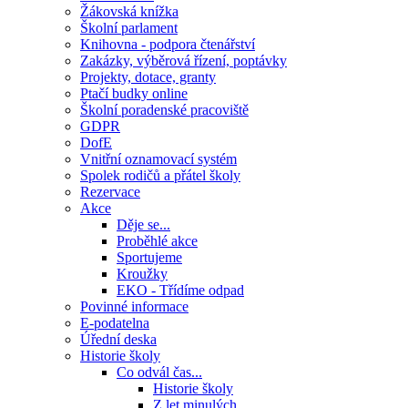
Žákovská knížka
Školní parlament
Knihovna - podpora čtenářství
Zakázky, výběrová řízení, poptávky
Projekty, dotace, granty
Ptačí budky online
Školní poradenské pracoviště
GDPR
DofE
Vnitřní oznamovací systém
Spolek rodičů a přátel školy
Rezervace
Akce
Děje se...
Proběhlé akce
Sportujeme
Kroužky
EKO - Třídíme odpad
Povinné informace
E-podatelna
Úřední deska
Historie školy
Co odvál čas...
Historie školy
Z let minulých