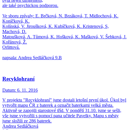
byla nejen dirigentem,
ale také psychickou podporou.
Ve sboru zpívaly: E. Brčková, N. Brzáková, T. Midlochová, K.
Koníčková, K.
Kolínská, V. Jiroušková, K. Kubíčková, K. Kristenová, S,
Machová, D.
Matoušková, A. Tůmová, K. Hošková, K. Mašková, V. Šebková, J.
Kořánová, Ž.
Orlittová.
napsala: Andrea Sedláčková 9.B
Recyklohraní
Datum:
6. 11. 2016
V projektu "Recyklohraní" jsme dostali letošní první úkol. Úkol byl
vytvořit mapu ČR z baterek a označit baterkami velká města.
Aktivně se zapojili starostové tříd. V pondělí 31.10. jsme se sešli,
vše jsme vytvořili s pomocí pana učitele Pavelky. Mapu s městy
jsme složili ze 286 baterek.
Andrea Sedláčková