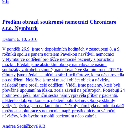
9.B
Předání obrazů soukromé nemocnici Chronicare
s.r.o. Nymburk
Datum:
6. 10. 2016
V pondělí 26.9. jsme v dopoledních hodinách v zastoupení 8. a 9.
ročníků spolu s panem učitelem Pavelkou navštívili nemocnici
v Nymburce oddělení pro těžce nemocné pacienty s poruchou
mozku. Předali jsme abstraktní obrazy namalované našimi
spolužáky z druhého stupně, namalované ve školním roce 2015/16.
Obrazy jsme předali staniční sestře Lucii Ortové, která nás provedla
po oddělení. Nejdříve jsme si museli obléct oblek a návleky,
následně jsme prošli celé oddělení. Viděli jsme pacienty, kteří byli
převážně upoutaní na lůžku, zcela závislí na přístrojích. Potřebují 24
hodinovou péči. Staniční sestra nám vyprávěla příběhy pacientů,
některé s dobrým koncem, některé bohužel ne. Obrazy sklidily
velký úspěch a jako parlamentu naší školy nám byla nabídnuta další
možnost spolupráce s nemocnicí např. prostřednictvím vánoční
návštěvy, kdy bychom mohli pacientům něco zahrát.
Andrea Sedláčková 9.B