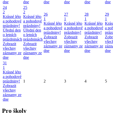
dne
dne
dne
dne
dne
dne
24
25
2
2
26
27
28
29
Krásné léto
Krásné léto
1
1
1
1
a pohodové
a pohodové
Krásné léto
Krásné léto
Krásné léto
Krás
prázdniny!
prázdniny!
a pohodové
a pohodové
a pohodové
a po
Úřední den
Úřední den
prázdniny!
prázdniny!
prázdniny!
práz
o letních
o letních
Zobrazit
Zobrazit
Zobrazit
Zobr
prázdninách
prázdninách
všechny
všechny
všechny
všec
Zobrazit
Zobrazit
záznamy ze
záznamy ze
záznamy ze
zázn
všechny
všechny
dne
dne
dne
dne
záznamy ze
záznamy ze
dne
dne
31
1
Krásné léto
a pohodové
prázdniny!
1
2
3
4
5
Zobrazit
všechny
záznamy ze
dne
Pro školy