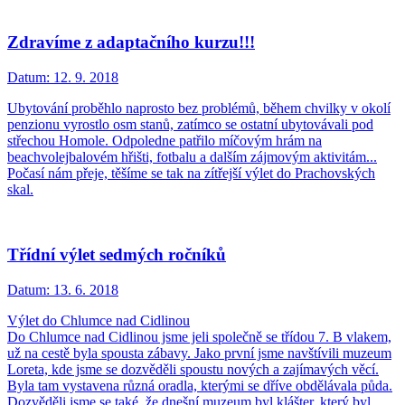
Zdravíme z adaptačního kurzu!!!
Datum:
12. 9. 2018
Ubytování proběhlo naprosto bez problémů, během chvilky v okolí
penzionu vyrostlo osm stanů, zatímco se ostatní ubytovávali pod
střechou Homole. Odpoledne patřilo míčovým hrám na
beachvolejbalovém hřišti, fotbalu a dalším zájmovým aktivitám...
Počasí nám přeje, těšíme se tak na zítřejší výlet do Prachovských
skal.
Třídní výlet sedmých ročníků
Datum:
13. 6. 2018
Výlet do Chlumce nad Cidlinou
Do Chlumce nad Cidlinou jsme jeli společně se třídou 7. B vlakem,
už na cestě byla spousta zábavy. Jako první jsme navštívili muzeum
Loreta, kde jsme se dozvěděli spoustu nových a zajímavých věcí.
Byla tam vystavena různá oradla, kterými se dříve obdělávala půda.
Dozvěděli jsme se také, že dnešní muzeum byl klášter, který byl