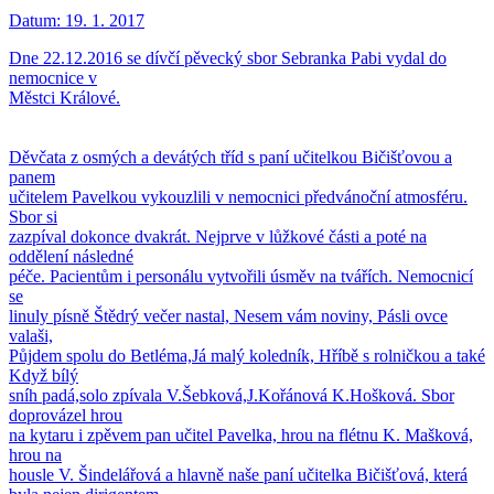
Datum:
19. 1. 2017
Dne 22.12.2016 se dívčí pěvecký sbor Sebranka Pabi vydal do
nemocnice v
Městci Králové.
Děvčata z osmých a devátých tříd s paní učitelkou Bičišťovou a
panem
učitelem Pavelkou vykouzlili v nemocnici předvánoční atmosféru.
Sbor si
zazpíval dokonce dvakrát. Nejprve v lůžkové části a poté na
oddělení následné
péče. Pacientům i personálu vytvořili úsměv na tvářích. Nemocnicí
se
linuly písně Štědrý večer nastal, Nesem vám noviny, Pásli ovce
valaši,
Půjdem spolu do Betléma,Já malý koledník, Hříbě s rolničkou a také
Když bílý
sníh padá,solo zpívala V.Šebková,J.Kořánová K.Hošková. Sbor
doprovázel hrou
na kytaru i zpěvem pan učitel Pavelka, hrou na flétnu K. Mašková,
hrou na
housle V. Šindelářová a hlavně naše paní učitelka Bičišťová, která