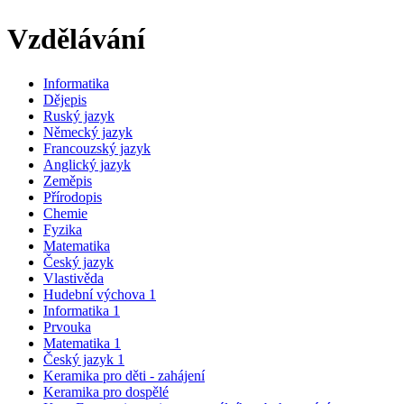
Vzdělávání
Informatika
Dějepis
Ruský jazyk
Německý jazyk
Francouzský jazyk
Anglický jazyk
Zeměpis
Přírodopis
Chemie
Fyzika
Matematika
Český jazyk
Vlastivěda
Hudební výchova 1
Informatika 1
Prvouka
Matematika 1
Český jazyk 1
Keramika pro děti - zahájení
Keramika pro dospělé