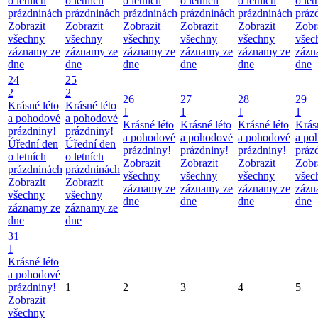
o letních
o letních
o letních
o letních
o letních
o let
prázdninách
prázdninách
prázdninách
prázdninách
prázdninách
práz
Zobrazit
Zobrazit
Zobrazit
Zobrazit
Zobrazit
Zobr
všechny
všechny
všechny
všechny
všechny
všec
záznamy ze
záznamy ze
záznamy ze
záznamy ze
záznamy ze
zázn
dne
dne
dne
dne
dne
dne
24
25
2
2
26
27
28
29
Krásné léto
Krásné léto
1
1
1
1
a pohodové
a pohodové
Krásné léto
Krásné léto
Krásné léto
Krás
prázdniny!
prázdniny!
a pohodové
a pohodové
a pohodové
a po
Úřední den
Úřední den
prázdniny!
prázdniny!
prázdniny!
práz
o letních
o letních
Zobrazit
Zobrazit
Zobrazit
Zobr
prázdninách
prázdninách
všechny
všechny
všechny
všec
Zobrazit
Zobrazit
záznamy ze
záznamy ze
záznamy ze
zázn
všechny
všechny
dne
dne
dne
dne
záznamy ze
záznamy ze
dne
dne
31
1
Krásné léto
a pohodové
prázdniny!
1
2
3
4
5
Zobrazit
všechny