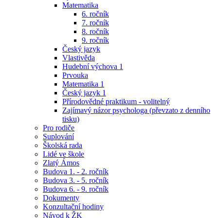
Matematika
6. ročník
7. ročník
8. ročník
9. ročník
Český jazyk
Vlastivěda
Hudební výchova 1
Prvouka
Matematika 1
Český jazyk 1
Přírodovědné praktikum - volitelný
Zajímavý názor psychologa (převzato z denního
tisku)
Pro rodiče
Suplování
Školská rada
Lidé ve škole
Zlatý Ámos
Budova 1. - 2. ročník
Budova 3. - 5. ročník
Budova 6. - 9. ročník
Dokumenty
Konzultační hodiny
Návod k ŽK