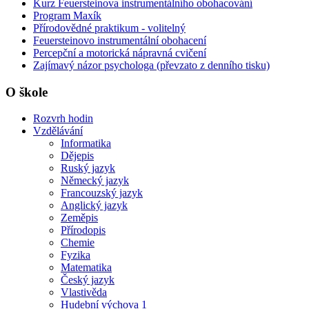
Kurz Feuersteinova instrumentálního obohacování
Program Maxík
Přírodovědné praktikum - volitelný
Feuersteinovo instrumentální obohacení
Percepční a motorická nápravná cvičení
Zajímavý názor psychologa (převzato z denního tisku)
O škole
Rozvrh hodin
Vzdělávání
Informatika
Dějepis
Ruský jazyk
Německý jazyk
Francouzský jazyk
Anglický jazyk
Zeměpis
Přírodopis
Chemie
Fyzika
Matematika
Český jazyk
Vlastivěda
Hudební výchova 1