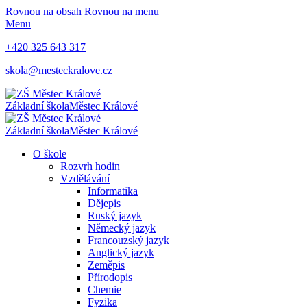
Rovnou na obsah
Rovnou na menu
Menu
+420 325 643 317
skola@mesteckralove.cz
Základní škola
Městec Králové
Základní škola
Městec Králové
O škole
Rozvrh hodin
Vzdělávání
Informatika
Dějepis
Ruský jazyk
Německý jazyk
Francouzský jazyk
Anglický jazyk
Zeměpis
Přírodopis
Chemie
Fyzika