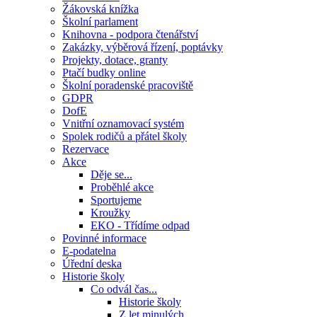
Žákovská knížka
Školní parlament
Knihovna - podpora čtenářství
Zakázky, výběrová řízení, poptávky
Projekty, dotace, granty
Ptačí budky online
Školní poradenské pracoviště
GDPR
DofE
Vnitřní oznamovací systém
Spolek rodičů a přátel školy
Rezervace
Akce
Děje se...
Proběhlé akce
Sportujeme
Kroužky
EKO - Třídíme odpad
Povinné informace
E-podatelna
Úřední deska
Historie školy
Co odvál čas...
Historie školy
Z let minulých