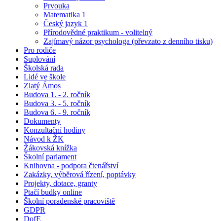
Prvouka
Matematika 1
Český jazyk 1
Přírodovědné praktikum - volitelný
Zajímavý názor psychologa (převzato z denního tisku)
Pro rodiče
Suplování
Školská rada
Lidé ve škole
Zlatý Ámos
Budova 1. - 2. ročník
Budova 3. - 5. ročník
Budova 6. - 9. ročník
Dokumenty
Konzultační hodiny
Návod k ŽK
Žákovská knížka
Školní parlament
Knihovna - podpora čtenářství
Zakázky, výběrová řízení, poptávky
Projekty, dotace, granty
Ptačí budky online
Školní poradenské pracoviště
GDPR
DofE