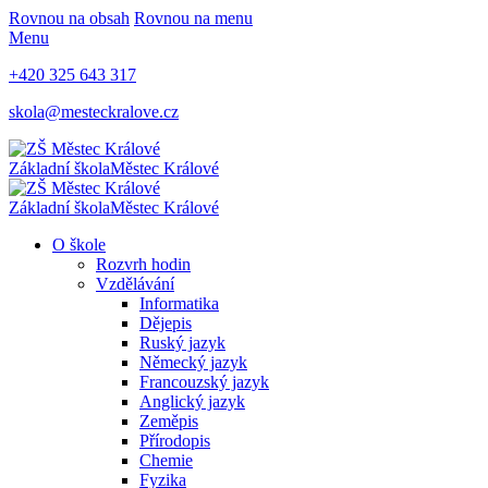
Rovnou na obsah
Rovnou na menu
Menu
+420 325 643 317
skola@mesteckralove.cz
Základní škola
Městec Králové
Základní škola
Městec Králové
O škole
Rozvrh hodin
Vzdělávání
Informatika
Dějepis
Ruský jazyk
Německý jazyk
Francouzský jazyk
Anglický jazyk
Zeměpis
Přírodopis
Chemie
Fyzika