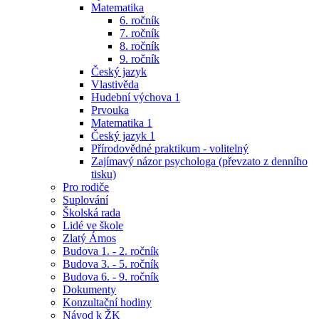
Matematika
6. ročník
7. ročník
8. ročník
9. ročník
Český jazyk
Vlastivěda
Hudební výchova 1
Prvouka
Matematika 1
Český jazyk 1
Přírodovědné praktikum - volitelný
Zajímavý názor psychologa (převzato z denního
tisku)
Pro rodiče
Suplování
Školská rada
Lidé ve škole
Zlatý Ámos
Budova 1. - 2. ročník
Budova 3. - 5. ročník
Budova 6. - 9. ročník
Dokumenty
Konzultační hodiny
Návod k ŽK