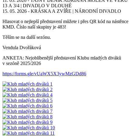
11. 03. 2026 - TAJNÝ DENÍK ADRIANA MOLEA VE VĚKU
13 A 3/4 | DIVADLO V DLOUHÉ
15. 05. 2026 - KRÁSKA A ZVÍŘE | NÁRODNÍ DIVADLO
Hlasovat o nejlepší představení můžete i přes QR kód na nástěnce
KMD. Číslo naší skupiny je 483!
Těším se na další sezónu.
Vendula Dvořáková
ANKETA: Nejoblíbenější představení Klubu mladých diváků
v sezóně 2025/2026
https://forms.gle/vUaWX5X3ywMzGDd86