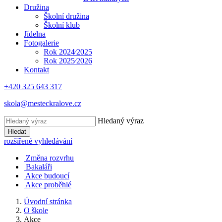
Družina
Školní družina
Školní klub
Jídelna
Fotogalerie
Rok 2024⁄2025
Rok 2025⁄2026
Kontakt
+420 325 643 317
skola@mesteckralove.cz
Hledaný výraz
Hledat
rozšířené vyhledávání
Změna rozvrhu
Bakaláři
Akce budoucí
Akce proběhlé
Úvodní stránka
O škole
Akce