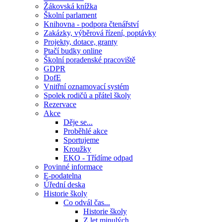
Žákovská knížka
Školní parlament
Knihovna - podpora čtenářství
Zakázky, výběrová řízení, poptávky
Projekty, dotace, granty
Ptačí budky online
Školní poradenské pracoviště
GDPR
DofE
Vnitřní oznamovací systém
Spolek rodičů a přátel školy
Rezervace
Akce
Děje se...
Proběhlé akce
Sportujeme
Kroužky
EKO - Třídíme odpad
Povinné informace
E-podatelna
Úřední deska
Historie školy
Co odvál čas...
Historie školy
Z let minulých