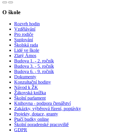
O škole
Rozvrh hodin
Vzdělávání
Pro rodiče
Suplování
Školská rada
Lidé ve škole
Zlatý Ámos
Budova 1. - 2. ročník
Budova 3. - 5. ročník
Budova 6. - 9. ročník
Dokumenty
Konzultační hodiny
Návod k ŽK
Žákovská knížka
Školní parlament
Knihovna - podpora čtenářství
Zakázky, výběrová řízení, poptávky
Projekty, dotace, granty
Ptačí budky online
Školní poradenské pracoviště
GDPR