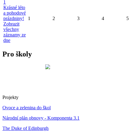
1
Krásné léto
a pohodové
prázdniny!
1
2
3
4
5
Zobrazit
všechny
záznamy ze
dne
Pro školy
Projekty
Ovoce a zelenina do škol
Národní plán obnovy - Komponenta 3.1
The Duke of Edinburgh