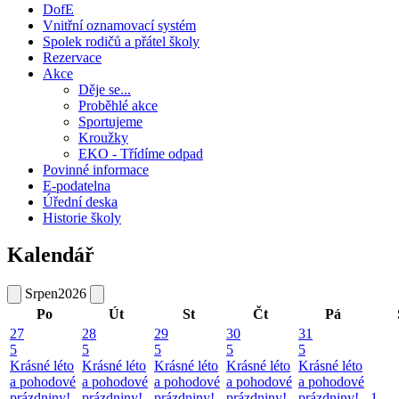
DofE
Vnitřní oznamovací systém
Spolek rodičů a přátel školy
Rezervace
Akce
Děje se...
Proběhlé akce
Sportujeme
Kroužky
EKO - Třídíme odpad
Povinné informace
E-podatelna
Úřední deska
Historie školy
Kalendář
Srpen
2026
Po
Út
St
Čt
Pá
27
28
29
30
31
5
5
5
5
5
Krásné léto
Krásné léto
Krásné léto
Krásné léto
Krásné léto
a pohodové
a pohodové
a pohodové
a pohodové
a pohodové
prázdniny!
prázdniny!
prázdniny!
prázdniny!
prázdniny!
1