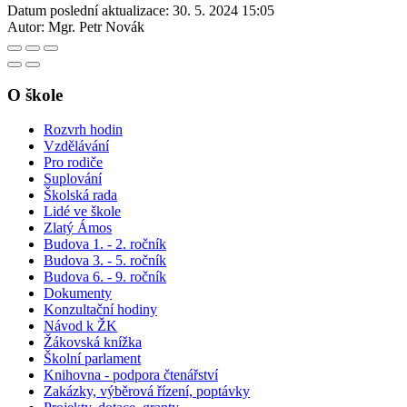
Datum poslední aktualizace:
30. 5. 2024 15:05
Autor:
Mgr. Petr Novák
O škole
Rozvrh hodin
Vzdělávání
Pro rodiče
Suplování
Školská rada
Lidé ve škole
Zlatý Ámos
Budova 1. - 2. ročník
Budova 3. - 5. ročník
Budova 6. - 9. ročník
Dokumenty
Konzultační hodiny
Návod k ŽK
Žákovská knížka
Školní parlament
Knihovna - podpora čtenářství
Zakázky, výběrová řízení, poptávky