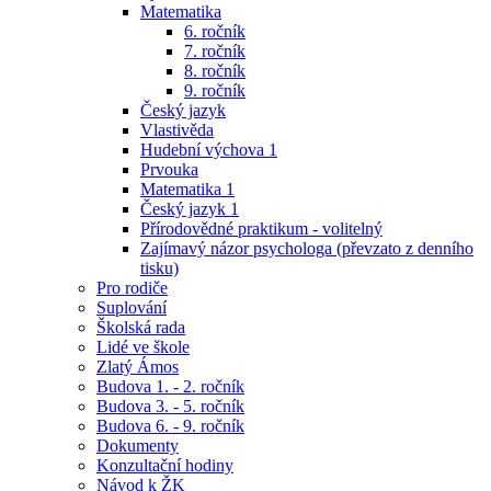
Matematika
6. ročník
7. ročník
8. ročník
9. ročník
Český jazyk
Vlastivěda
Hudební výchova 1
Prvouka
Matematika 1
Český jazyk 1
Přírodovědné praktikum - volitelný
Zajímavý názor psychologa (převzato z denního
tisku)
Pro rodiče
Suplování
Školská rada
Lidé ve škole
Zlatý Ámos
Budova 1. - 2. ročník
Budova 3. - 5. ročník
Budova 6. - 9. ročník
Dokumenty
Konzultační hodiny
Návod k ŽK