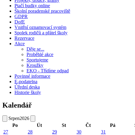
Projekty, dotace, granty
Ptačí budky online
Školní poradenské pracoviště
GDPR
DofE
Vnitřní oznamovací systém
Spolek rodičů a přátel školy
Rezervace
Akce
Děje se...
Proběhlé akce
Sportujeme
Kroužky
EKO - Třídíme odpad
Povinné informace
E-podatelna
Úřední deska
Historie školy
Kalendář
Srpen
2026
Po
Út
St
Čt
Pá
27
28
29
30
31