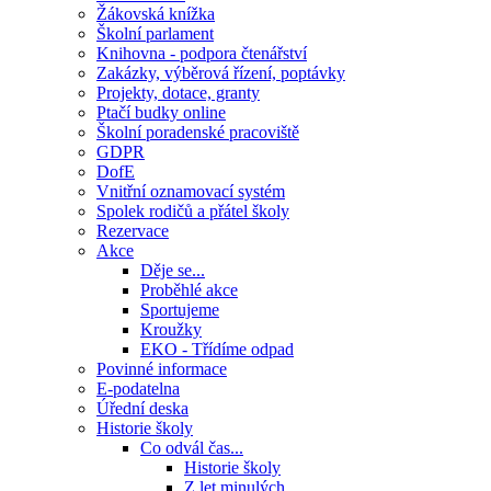
Žákovská knížka
Školní parlament
Knihovna - podpora čtenářství
Zakázky, výběrová řízení, poptávky
Projekty, dotace, granty
Ptačí budky online
Školní poradenské pracoviště
GDPR
DofE
Vnitřní oznamovací systém
Spolek rodičů a přátel školy
Rezervace
Akce
Děje se...
Proběhlé akce
Sportujeme
Kroužky
EKO - Třídíme odpad
Povinné informace
E-podatelna
Úřední deska
Historie školy
Co odvál čas...
Historie školy
Z let minulých