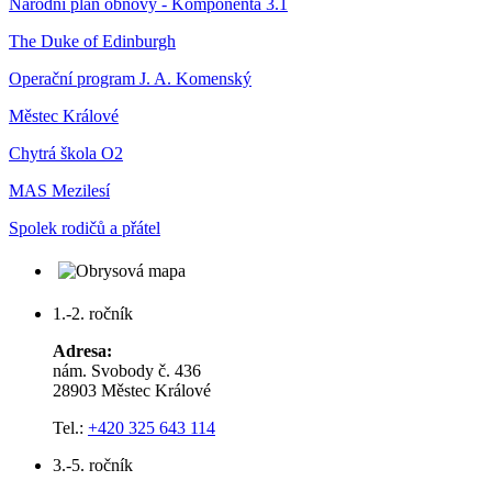
Národní plán obnovy - Komponenta 3.1
The Duke of Edinburgh
Operační program J. A. Komenský
Městec Králové
Chytrá škola O2
MAS Mezilesí
Spolek rodičů a přátel
1.-2. ročník
Adresa:
nám. Svobody č. 436
28903 Městec Králové
Tel.:
+420 325 643 114
3.-5. ročník