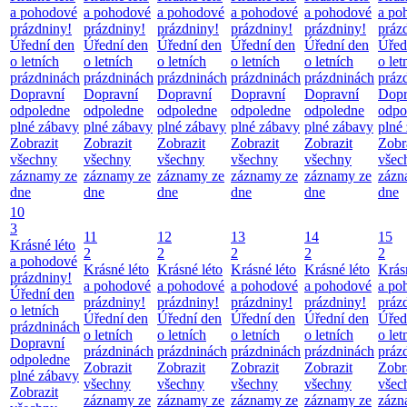
a pohodové
a pohodové
a pohodové
a pohodové
a pohodové
a po
prázdniny!
prázdniny!
prázdniny!
prázdniny!
prázdniny!
práz
Úřední den
Úřední den
Úřední den
Úřední den
Úřední den
Úřed
o letních
o letních
o letních
o letních
o letních
o let
prázdninách
prázdninách
prázdninách
prázdninách
prázdninách
práz
Dopravní
Dopravní
Dopravní
Dopravní
Dopravní
Dopr
odpoledne
odpoledne
odpoledne
odpoledne
odpoledne
odpo
plné zábavy
plné zábavy
plné zábavy
plné zábavy
plné zábavy
plné
Zobrazit
Zobrazit
Zobrazit
Zobrazit
Zobrazit
Zobr
všechny
všechny
všechny
všechny
všechny
všec
záznamy ze
záznamy ze
záznamy ze
záznamy ze
záznamy ze
zázn
dne
dne
dne
dne
dne
dne
10
3
11
12
13
14
15
Krásné léto
2
2
2
2
2
a pohodové
Krásné léto
Krásné léto
Krásné léto
Krásné léto
Krás
prázdniny!
a pohodové
a pohodové
a pohodové
a pohodové
a po
Úřední den
prázdniny!
prázdniny!
prázdniny!
prázdniny!
práz
o letních
Úřední den
Úřední den
Úřední den
Úřední den
Úřed
prázdninách
o letních
o letních
o letních
o letních
o let
Dopravní
prázdninách
prázdninách
prázdninách
prázdninách
práz
odpoledne
Zobrazit
Zobrazit
Zobrazit
Zobrazit
Zobr
plné zábavy
všechny
všechny
všechny
všechny
všec
Zobrazit
záznamy ze
záznamy ze
záznamy ze
záznamy ze
zázn