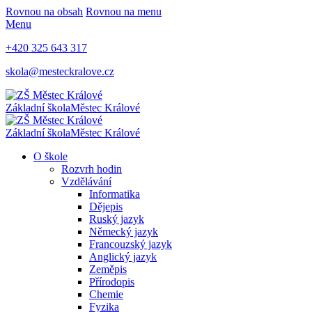
Rovnou na obsah
Rovnou na menu
Menu
+420 325 643 317
skola@mesteckralove.cz
Základní škola
Městec Králové
Základní škola
Městec Králové
O škole
Rozvrh hodin
Vzdělávání
Informatika
Dějepis
Ruský jazyk
Německý jazyk
Francouzský jazyk
Anglický jazyk
Zeměpis
Přírodopis
Chemie
Fyzika