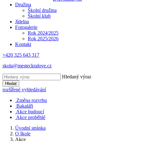
Družina
Školní družina
Školní klub
Jídelna
Fotogalerie
Rok 2024⁄2025
Rok 2025⁄2026
Kontakt
+420 325 643 317
skola@mesteckralove.cz
Hledaný výraz
Hledat
rozšířené vyhledávání
Změna rozvrhu
Bakaláři
Akce budoucí
Akce proběhlé
Úvodní stránka
O škole
Akce