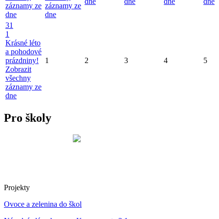
dne
dne
dne
dne
záznamy ze
záznamy ze
dne
dne
31
1
Krásné léto
a pohodové
prázdniny!
1
2
3
4
5
Zobrazit
všechny
záznamy ze
dne
Pro školy
Projekty
Ovoce a zelenina do škol