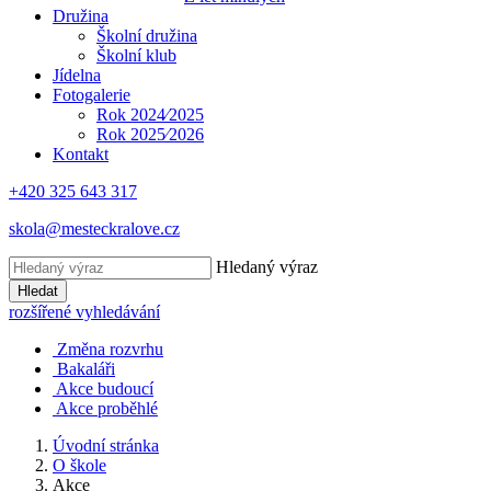
Družina
Školní družina
Školní klub
Jídelna
Fotogalerie
Rok 2024⁄2025
Rok 2025⁄2026
Kontakt
+420 325 643 317
skola@mesteckralove.cz
Hledaný výraz
Hledat
rozšířené vyhledávání
Změna rozvrhu
Bakaláři
Akce budoucí
Akce proběhlé
Úvodní stránka
O škole
Akce