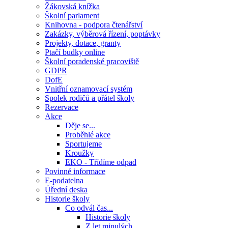
Žákovská knížka
Školní parlament
Knihovna - podpora čtenářství
Zakázky, výběrová řízení, poptávky
Projekty, dotace, granty
Ptačí budky online
Školní poradenské pracoviště
GDPR
DofE
Vnitřní oznamovací systém
Spolek rodičů a přátel školy
Rezervace
Akce
Děje se...
Proběhlé akce
Sportujeme
Kroužky
EKO - Třídíme odpad
Povinné informace
E-podatelna
Úřední deska
Historie školy
Co odvál čas...
Historie školy
Z let minulých