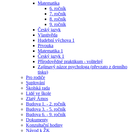
Matematika
6. ročník
7. ročník
8. ročník
9. ročník
Český jazyk
Vlastivěda
Hudební výchova 1
Prvouka
Matematika 1
Český jazyk 1
Přírodovědné praktikum - volitelný
Zajímavý názor psychologa (převzato z denního
tisku)
Pro rodiče
Suplování
Školská rada
Lidé ve škole
Zlatý Ámos
Budova 1. - 2. ročník
Budova 3. - 5. ročník
Budova 6. - 9. ročník
Dokumenty
Konzultační hodiny
Návod k ŽK