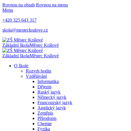
Rovnou na obsah
Rovnou na menu
Menu
+420 325 643 317
skola@mesteckralove.cz
Základní škola
Městec Králové
Základní škola
Městec Králové
O škole
Rozvrh hodin
Vzdělávání
Informatika
Dějepis
Ruský jazyk
Německý jazyk
Francouzský jazyk
Anglický jazyk
Zeměpis
Přírodopis
Chemie
Fyzika