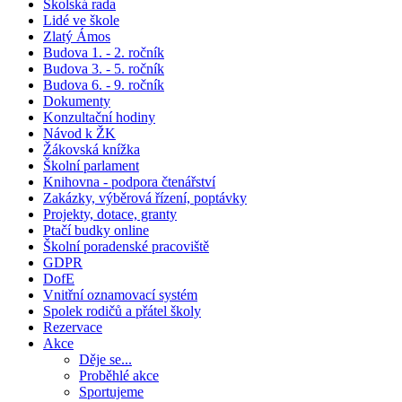
Školská rada
Lidé ve škole
Zlatý Ámos
Budova 1. - 2. ročník
Budova 3. - 5. ročník
Budova 6. - 9. ročník
Dokumenty
Konzultační hodiny
Návod k ŽK
Žákovská knížka
Školní parlament
Knihovna - podpora čtenářství
Zakázky, výběrová řízení, poptávky
Projekty, dotace, granty
Ptačí budky online
Školní poradenské pracoviště
GDPR
DofE
Vnitřní oznamovací systém
Spolek rodičů a přátel školy
Rezervace
Akce
Děje se...
Proběhlé akce
Sportujeme