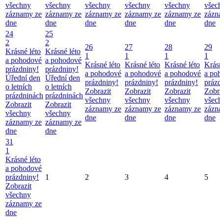
všechny
všechny
všechny
všechny
všechny
všec
záznamy ze
záznamy ze
záznamy ze
záznamy ze
záznamy ze
zázn
dne
dne
dne
dne
dne
dne
24
25
2
2
26
27
28
29
Krásné léto
Krásné léto
1
1
1
1
a pohodové
a pohodové
Krásné léto
Krásné léto
Krásné léto
Krás
prázdniny!
prázdniny!
a pohodové
a pohodové
a pohodové
a po
Úřední den
Úřední den
prázdniny!
prázdniny!
prázdniny!
práz
o letních
o letních
Zobrazit
Zobrazit
Zobrazit
Zobr
prázdninách
prázdninách
všechny
všechny
všechny
všec
Zobrazit
Zobrazit
záznamy ze
záznamy ze
záznamy ze
zázn
všechny
všechny
dne
dne
dne
dne
záznamy ze
záznamy ze
dne
dne
31
1
Krásné léto
a pohodové
prázdniny!
1
2
3
4
5
Zobrazit
všechny
záznamy ze
dne