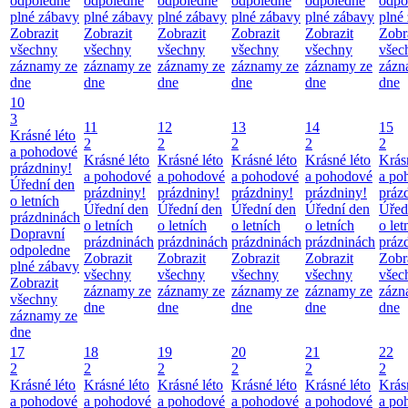
odpoledne
odpoledne
odpoledne
odpoledne
odpoledne
odpo
plné zábavy
plné zábavy
plné zábavy
plné zábavy
plné zábavy
plné
Zobrazit
Zobrazit
Zobrazit
Zobrazit
Zobrazit
Zobr
všechny
všechny
všechny
všechny
všechny
všec
záznamy ze
záznamy ze
záznamy ze
záznamy ze
záznamy ze
zázn
dne
dne
dne
dne
dne
dne
10
3
11
12
13
14
15
Krásné léto
2
2
2
2
2
a pohodové
Krásné léto
Krásné léto
Krásné léto
Krásné léto
Krás
prázdniny!
a pohodové
a pohodové
a pohodové
a pohodové
a po
Úřední den
prázdniny!
prázdniny!
prázdniny!
prázdniny!
práz
o letních
Úřední den
Úřední den
Úřední den
Úřední den
Úřed
prázdninách
o letních
o letních
o letních
o letních
o let
Dopravní
prázdninách
prázdninách
prázdninách
prázdninách
práz
odpoledne
Zobrazit
Zobrazit
Zobrazit
Zobrazit
Zobr
plné zábavy
všechny
všechny
všechny
všechny
všec
Zobrazit
záznamy ze
záznamy ze
záznamy ze
záznamy ze
zázn
všechny
dne
dne
dne
dne
dne
záznamy ze
dne
17
18
19
20
21
22
2
2
2
2
2
2
Krásné léto
Krásné léto
Krásné léto
Krásné léto
Krásné léto
Krás
a pohodové
a pohodové
a pohodové
a pohodové
a pohodové
a po