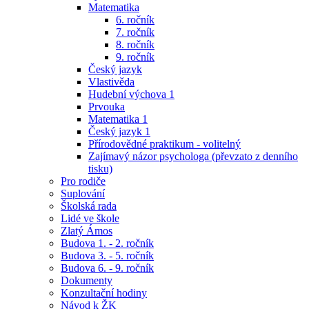
Matematika
6. ročník
7. ročník
8. ročník
9. ročník
Český jazyk
Vlastivěda
Hudební výchova 1
Prvouka
Matematika 1
Český jazyk 1
Přírodovědné praktikum - volitelný
Zajímavý názor psychologa (převzato z denního
tisku)
Pro rodiče
Suplování
Školská rada
Lidé ve škole
Zlatý Ámos
Budova 1. - 2. ročník
Budova 3. - 5. ročník
Budova 6. - 9. ročník
Dokumenty
Konzultační hodiny
Návod k ŽK