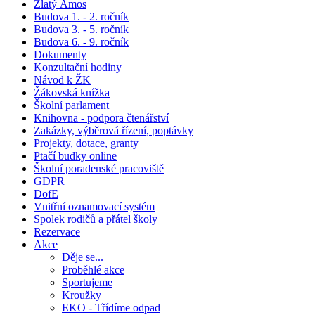
Zlatý Ámos
Budova 1. - 2. ročník
Budova 3. - 5. ročník
Budova 6. - 9. ročník
Dokumenty
Konzultační hodiny
Návod k ŽK
Žákovská knížka
Školní parlament
Knihovna - podpora čtenářství
Zakázky, výběrová řízení, poptávky
Projekty, dotace, granty
Ptačí budky online
Školní poradenské pracoviště
GDPR
DofE
Vnitřní oznamovací systém
Spolek rodičů a přátel školy
Rezervace
Akce
Děje se...
Proběhlé akce
Sportujeme
Kroužky
EKO - Třídíme odpad