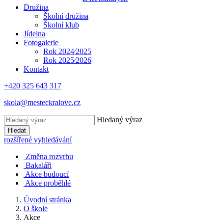
Družina
Školní družina
Školní klub
Jídelna
Fotogalerie
Rok 2024⁄2025
Rok 2025⁄2026
Kontakt
+420 325 643 317
skola@mesteckralove.cz
Hledaný výraz
Hledat
rozšířené vyhledávání
Změna rozvrhu
Bakaláři
Akce budoucí
Akce proběhlé
Úvodní stránka
O škole
Akce