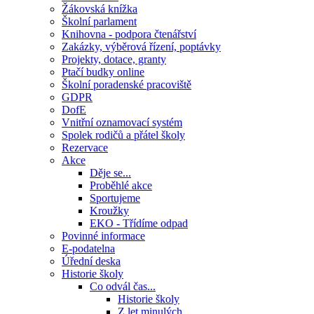
Žákovská knížka
Školní parlament
Knihovna - podpora čtenářství
Zakázky, výběrová řízení, poptávky
Projekty, dotace, granty
Ptačí budky online
Školní poradenské pracoviště
GDPR
DofE
Vnitřní oznamovací systém
Spolek rodičů a přátel školy
Rezervace
Akce
Děje se...
Proběhlé akce
Sportujeme
Kroužky
EKO - Třídíme odpad
Povinné informace
E-podatelna
Úřední deska
Historie školy
Co odvál čas...
Historie školy
Z let minulých