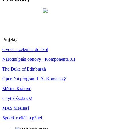
Projekty
Ovoce a zelenina do škol
Národní plán obnovy - Komponenta 3.1
The Duke of Edinburgh
Operační program J. A. Komenský
Městec Králové
Chytrá škola O2
MAS Mezilesí
Spolek rodičů a přátel