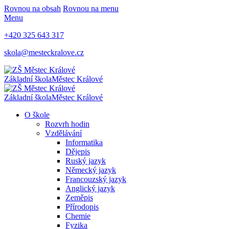
Rovnou na obsah
Rovnou na menu
Menu
+420 325 643 317
skola@mesteckralove.cz
Základní škola
Městec Králové
Základní škola
Městec Králové
O škole
Rozvrh hodin
Vzdělávání
Informatika
Dějepis
Ruský jazyk
Německý jazyk
Francouzský jazyk
Anglický jazyk
Zeměpis
Přírodopis
Chemie
Fyzika