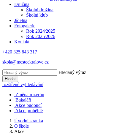
Družina
Školní družina
Školní klub
Jídelna
Fotogalerie
Rok 2024⁄2025
Rok 2025⁄2026
Kontakt
+420 325 643 317
skola@mesteckralove.cz
Hledaný výraz
Hledat
rozšířené vyhledávání
Změna rozvrhu
Bakaláři
Akce budoucí
Akce proběhlé
Úvodní stránka
O škole
Akce