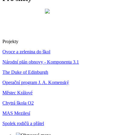
Projekty
Ovoce a zelenina do škol
Národní plán obnovy - Komponenta 3.1
The Duke of Edinburgh
Operační program J. A. Komenský
Městec Králové
Chytrá škola O2
MAS Mezilesí
Spolek rodičů a přátel