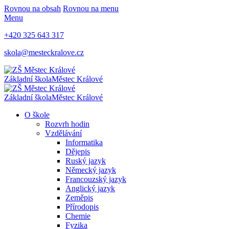
Rovnou na obsah
Rovnou na menu
Menu
+420 325 643 317
skola@mesteckralove.cz
Základní škola
Městec Králové
Základní škola
Městec Králové
O škole
Rozvrh hodin
Vzdělávání
Informatika
Dějepis
Ruský jazyk
Německý jazyk
Francouzský jazyk
Anglický jazyk
Zeměpis
Přírodopis
Chemie
Fyzika