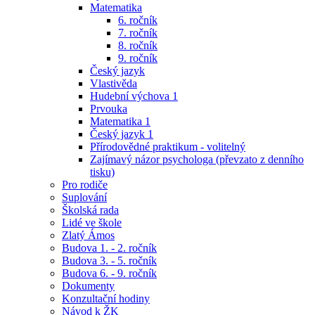
Matematika
6. ročník
7. ročník
8. ročník
9. ročník
Český jazyk
Vlastivěda
Hudební výchova 1
Prvouka
Matematika 1
Český jazyk 1
Přírodovědné praktikum - volitelný
Zajímavý názor psychologa (převzato z denního
tisku)
Pro rodiče
Suplování
Školská rada
Lidé ve škole
Zlatý Ámos
Budova 1. - 2. ročník
Budova 3. - 5. ročník
Budova 6. - 9. ročník
Dokumenty
Konzultační hodiny
Návod k ŽK