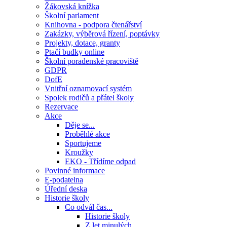
Žákovská knížka
Školní parlament
Knihovna - podpora čtenářství
Zakázky, výběrová řízení, poptávky
Projekty, dotace, granty
Ptačí budky online
Školní poradenské pracoviště
GDPR
DofE
Vnitřní oznamovací systém
Spolek rodičů a přátel školy
Rezervace
Akce
Děje se...
Proběhlé akce
Sportujeme
Kroužky
EKO - Třídíme odpad
Povinné informace
E-podatelna
Úřední deska
Historie školy
Co odvál čas...
Historie školy
Z let minulých