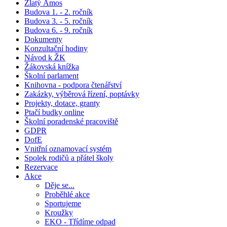
Zlatý Ámos
Budova 1. - 2. ročník
Budova 3. - 5. ročník
Budova 6. - 9. ročník
Dokumenty
Konzultační hodiny
Návod k ŽK
Žákovská knížka
Školní parlament
Knihovna - podpora čtenářství
Zakázky, výběrová řízení, poptávky
Projekty, dotace, granty
Ptačí budky online
Školní poradenské pracoviště
GDPR
DofE
Vnitřní oznamovací systém
Spolek rodičů a přátel školy
Rezervace
Akce
Děje se...
Proběhlé akce
Sportujeme
Kroužky
EKO - Třídíme odpad