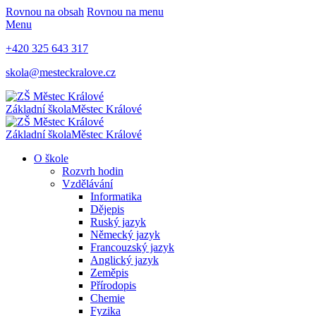
Rovnou na obsah
Rovnou na menu
Menu
+420 325 643 317
skola@mesteckralove.cz
Základní škola
Městec Králové
Základní škola
Městec Králové
O škole
Rozvrh hodin
Vzdělávání
Informatika
Dějepis
Ruský jazyk
Německý jazyk
Francouzský jazyk
Anglický jazyk
Zeměpis
Přírodopis
Chemie
Fyzika