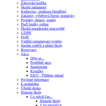
Žákovská knížka
Školní parlament
Knihovna - podpora čtenářství
Zakázky, výběrová řízení, poptávky
Projekty, dotace, granty
Ptačí budky online
Školní poradenské pracoviště
GDPR
DofE
Vnitřní oznamovací systém
Spolek rodičů a přátel školy
Rezervace
Akce
Děje se...
Proběhlé akce
Sportujeme
Kroužky
EKO - Třídíme odpad
Povinné informace
E-podatelna
Úřední deska
Historie školy
Co odvál čas...
Historie školy
Z let minulých