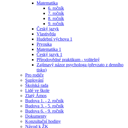
Matematika
6. ročník
7. ročník
8. ročník
9. ročník
Český jazyk
Vlastivěda
Hudební výchova 1
Prvouka
Matematika 1
Český jazyk 1
Přírodovědné praktikum - volitelný
Zajímavý názor psychologa (převzato z denního
tisku)
Pro rodiče
Suplování
Školská rada
Lidé ve škole
Zlatý Ámos
Budova 1. - 2. ročník
Budova 3. - 5. ročník
Budova 6. - 9. ročník
Dokumenty
Konzultační hodiny
Návod k ŽK