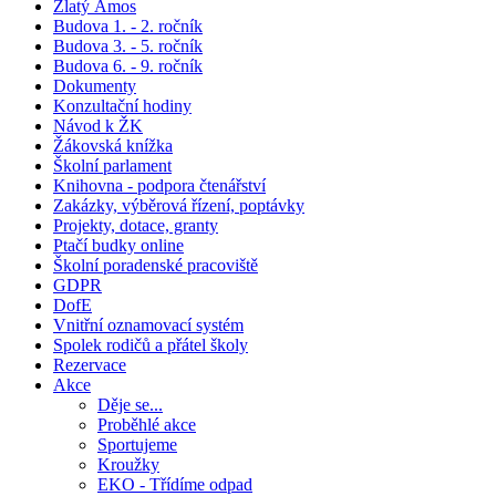
Zlatý Ámos
Budova 1. - 2. ročník
Budova 3. - 5. ročník
Budova 6. - 9. ročník
Dokumenty
Konzultační hodiny
Návod k ŽK
Žákovská knížka
Školní parlament
Knihovna - podpora čtenářství
Zakázky, výběrová řízení, poptávky
Projekty, dotace, granty
Ptačí budky online
Školní poradenské pracoviště
GDPR
DofE
Vnitřní oznamovací systém
Spolek rodičů a přátel školy
Rezervace
Akce
Děje se...
Proběhlé akce
Sportujeme
Kroužky
EKO - Třídíme odpad