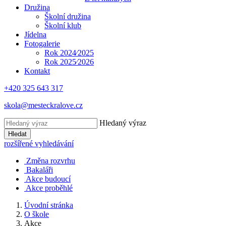
Družina
Školní družina
Školní klub
Jídelna
Fotogalerie
Rok 2024⁄2025
Rok 2025⁄2026
Kontakt
+420 325 643 317
skola@mesteckralove.cz
Hledaný výraz
Hledat
rozšířené vyhledávání
Změna rozvrhu
Bakaláři
Akce budoucí
Akce proběhlé
Úvodní stránka
O škole
Akce