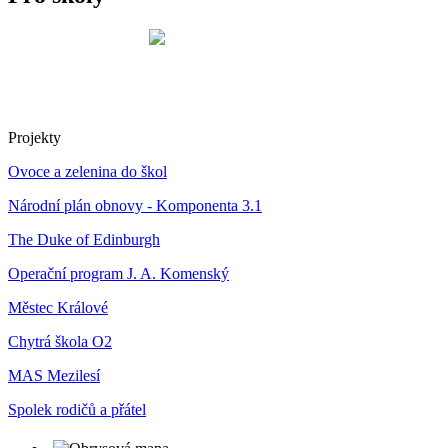
Projekty
Ovoce a zelenina do škol
Národní plán obnovy - Komponenta 3.1
The Duke of Edinburgh
Operační program J. A. Komenský
Městec Králové
Chytrá škola O2
MAS Mezilesí
Spolek rodičů a přátel